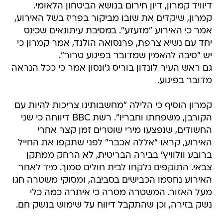
דיוויד קמרון, דיון חירום בנושא הביטחון הלאומי.
קמרון, שיקדים את שובו מביקור בפריז בשל האירוע,
אמר כי האירוע "מזעזע". במסיבת עיתונאים שכינס
יחד עם נשיא צרפת, פרנסואה הולנד, אמר קמרון כי
יש "סיבה להאמין שמדובר בפיגוע טרור".
גם ראש העיר לונדון בוריס ג'ונסון אמר כי ככל הנראה
מדובר בפיגוע.
קמרון הוסיף כי הלילה "מחשבותינו צריכות להיות עם
הקורבן, משפחתו וחבריו". רשת BBC דיווחה כי שני
החשודים, שנפצעו מירי שוטרים זמן קצר אחרי
האירוע, קראו "אללה אכבר" לפני שתקפו את החייל
ברובע וולוויץ' בבירה הבריטית, לא הרחק ממתקן
צבאי. התוקפים נלקחו לבית חולים סמוך. מיד לאחר
האירוע נחסמו הכבישים בסביבה, ומסוקי משטרה חגו
מעל האזור. המשטרה מסרה כי איתרה כמה כלי
נשק בזירה, וכן שהתקבל דיווח על שימוש בנשק חם.