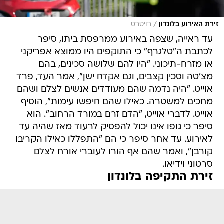
/
זירת האירוע בלונדון
רויטרס
עד ראייה, שצפה באירוע ממרפסת ביתו, סיפר
לכתבת ה"טלגרף" כי התוקפים היו ממוצא אפריקני
או מזרח-תיכוני. "היו להם שלושה סכינים, בהם
מצ'טה וסכין קצבים, וגם אקדח ישן", אמר העד, פרד
אוייט. "היה נדמה שהם מעודדים אנשים לצלם ושהם
מחכים למשטרה. כאילו שהם חיפשו עימות", הוסיף
אוייט. לדברי אוייט, "הדם זרם במורד הרחוב". הוא
סיפר כי גופו אינו יכול להפסיק לרעוד מאז שהיה עד
לאירוע. עד אחר סיפר כי הם "התפללו כאילו הקריבו
קורבן", ואמר שהם אף הורו לעוברי אורח לצלם
סרטוני וידיאו.
זירת התקיפה בלונדון