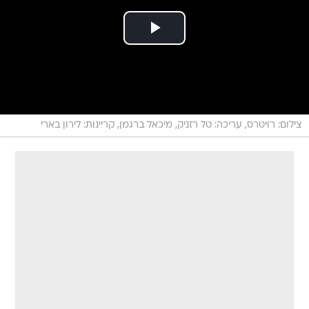
צילום: רויטרס, עריכה: טל רזניק, מיכאל ברגמן, קריינות: לירון בארי