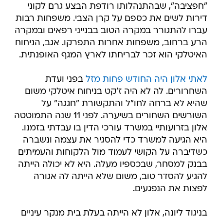
"חפציבה", שבהתנהלותו רודפת הבצע גרם לקוני
דירות לשים את כספם על קרן הצבי. משפחות רבות
עברו להתגורר במקרה הטוב בבנייני רפאים ובמקרה
הרע ברחוב, משפחות אחרות התפרקו. אגב, הניחוח
האיטלקי הוא זכר לבריחתו לארץ המגף האופנתית.
לאתי אלון היה החודש פחות מזל
בפני ועדת
השחרורים. לה לא היה ז'קט בניחוח איטלקי משום
שהיא לא ברחה לחו"ל והתקשורת "חגגה" על
השורשים השחורים בשיערה. לפני 11 שנה התמוטטה
אלון בזרועותיי במשרד עורכי הדין בו עבדתי בזמנו.
היא הגיעה למשרד כדי להסגיר את עצמה ונשברה
כשדיברה על הקושי לעמוד מול הלקוחות והעמיתים
בבנק למסחר, שבכספיו מעלה. היא לא יכולה הייתה
להגיע להסדר טוב, משום שלא הייתה לה אגורה
לפצות את הנפגעים.
בניגוד ליונה, אלון לא הייתה בעלת בית מנקר עיניים