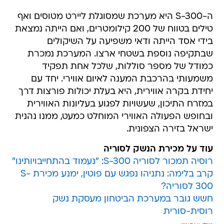
ה-S-300 היא מערכת שמסוגלת ליירט מטוסים ואף
טילים בטווח של 200 קילומטרים, ואם הייתה נמצאת
בידי אסד הייתה ודאי משפיעה על השיקולים
שבתקיפה נוספת בשטחי ארצו. המערכת נמכרת
כמודל של מספר סוללות, שלכל אחת תפקיד
משמעותי בהרכבת המענה לאיום אווירי. יחד עם
יחידת בקרה אווירית, היא בעלת יכולות פורצות דרך
במזרח התיכון, שעשויות לפגוע בעליונות האווירית
ובחופש הפעולה האווירי המוחלט כמעט, ממנו נהנית
ישראל בזירה הצפונית.
עוד על מכירת הנשק לסוריה
רוסיה תמכור לסוריה S-300: "נעמוד בהתחייבויותינו"
קרב בלימה: נתניהו נפגש עם פוטין, ימנע מכירת S-
300 לסוריה?
חשש גובר במערכת הביטחון מעסקת נשק
רוסית-סורית