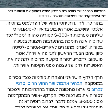
הנוכחות הרחבה של רוסיה בים התיכון החלה למשוך את תשומת לבם
/
של האמריקנים לפי כשלושה חודשים
רויטרס
בתוך כך, יו"ר ועדת יחסי החוץ של הפרלמנט ברוסיה,
אלכסיי פושקוב, אמר השבוע בראיון ל-סי.אן.איי כי
שליחת מערכות ה-S-300 לסוריה מהווה "מסר" לכך
שרוסיה אינה תומכת בהתערבות חיצונית בנעשה
בסוריה. "אנחנו מתנגדים לאזורים-אסורים-לטיסה
כיוון שהם הצעד הראשון לתקיפה אווירה", אמר
פושקוב. לדבריו, "סוריה ביקשה מרוסיה לתת לה את
האפשרות להגן על עצמה מפני תקיפות אוויריות".
חרף הלחץ הישראלי והצהרות קודמות מצד בכירים
במוסקבה,
הבהיר אתמול שר החוץ הרוסי סרגיי
לברוב
כי ארצו מתכוונת לעמוד בהתחייבותה ולמכור
לסוריה את מערכות טילי הקרקע-אוויר המתקדמות
מסוג S-300. אמנם לדברי לברוב רוסיה "אינה
חותמת על עסקאות חדשות", אך בכוונתה לכבד