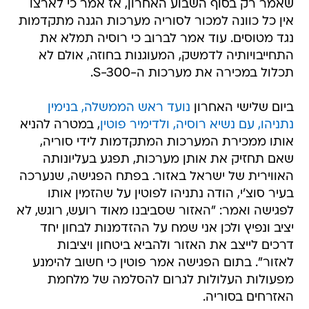
שאמר רק בסוף השבוע האחרון, אז אמר כי לארצו
אין כל כוונה למכור לסוריה מערכות הגנה מתקדמות
נגד מטוסים. עוד אמר לברוב כי רוסיה תמלא את
התחייבויותיה לדמשק, המעוגנות בחוזה, אולם לא
תכלול במכירה את מערכות ה-S-300.
ביום שלישי האחרון
נועד ראש הממשלה, בנימין
נתניהו, עם נשיא רוסיה, ולדימיר פוטין
, במטרה להניא
אותו ממכירת המערכות המתקדמות לידי סוריה,
שאם תחזיק את אותן מערכות, תפגע בעליונותה
האווירית של ישראל באזור. בפתח הפגישה, שנערכה
בעיר סוצ'י, הודה נתניהו לפוטין על שהזמין אותו
לפגישה ואמר: "האזור שסביבנו מאוד רועש, רוגש, לא
יציב ונפיץ ולכן אני שמח על ההזדמנות לבחון יחד
דרכים לייצב את האזור ולהביא ביטחון ויציבות
לאזור". בתום הפגישה אמר פוטין כי חשוב להימנע
מפעולות העלולות לגרום להסלמה של מלחמת
האזרחים בסוריה.