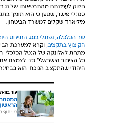
רב-שנתית שעמה יהיה לאנשיה קל י
קצין בכיר בצה"ל הסביר כי עבודה לפ
רב-שנתית תאפשר "לפרוס תשלומים
כמו החברות הביטחוניות הגדולות. אמ
יותר ממה שהתחייבנו אבל בסוף ניד
זה. תכנית רב-שנתית תהפוך אותנו ל
מול האוצר". כמו כן, במערכת הביטח
חיזוק לעמדתם מהתבטאותו של נגיד 
מיליארד שקלים למשרד הביטחון.
שר הכלכלה, נפתלי בנט, התייחס היום
הקיצוץ בתקציב
, וקרא למערכת הביט
מתחת לאלונקה של הנטל הכלכלי-חב
כל הציבור הישראלי" כדי לצמצם את ה
היהודי שהתקציב הנוכחי הוא בבחינ