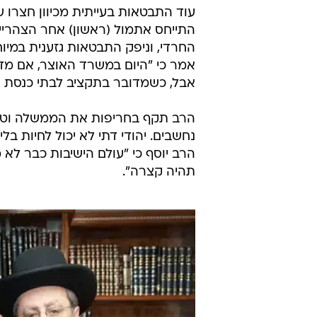
בכדורסל יש 
שבתי בנדט
12.5.2013 / 21:01
הרב דוד יוסף התייחס לקיצוץ ב
החרדי, ותקף את הממשלה: "עולם
לאישור הממשלה
עוד התבטאות בעייתית מכיוון חצרו של
התייחס אתמול (ראשון) אחר הצהריי
החרדי, וניפק התבטאות גזענית במיו
אמר כי "היום במשרד האוצר, אם מדו
אבל, כשמדובר בתקציב לבתי כנסת ול
הרב תקף בחריפות את הממשלה וטען כ
נחשבים. יהודי דתי לא יכול לחיות ב
הרב יוסף כי "עולם הישיבות כבר לא 