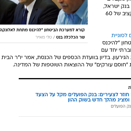
ותר להתנהל עם דרישות משרד האוצר.
י תכנית
 לספקים,
נם זה יהיה
רש לשלם את
גמישים יותר
ון מקבלים
בנק ישראל,
סטנלי פישר, שטען כי הוא תומך בתקציב של 60
קורא למערכת הביטחון "להיכנס מתחת לאלונקה"
 לסוגיית
/
שר הכלכלה בנט
טלי מאייר
חון "להיכנס
רתי יחד עם
גירעון. בדיון בוועדת הכספים של הכנסת, אמר יו"ר הבית
ת "חוסם עורקים" של ההוצאות השוטפות של המדינה.