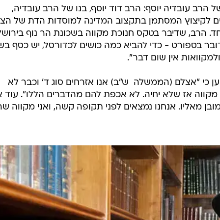
כסף
המייל האדום
תקציב המדינה בתחום שירותי הדת הניתנים לציבור
 הישיבות כבר לא מובן מאליו". הבוקר יובא התקצ
 הרב עובדיה יוסף: הרב דוד יוסף, בנו של הרב עובדיה,
ם לקיצוץ המסתמן בתקצוב המדינה למוסדות הדת של הצי
חד. הרב, שדיבר בטקס חנוכת מקווה בשכונת הר נוף בירושל
בר בספורט - כדי להביא כמה כושים לכדורסל, יש כסף בש
מקוואות אין שום דבר".
י "אצלם (הממשלה  ש"ב) אנו אזרחים סוג ד' וכבר לא
לי מקווה אז שלא יחיה. לא אכפת להם מהדברים הללו". עוד 
מובן מאליו. אנחנו נמצאים לפני תקופה קשה, ואני מקווה שה