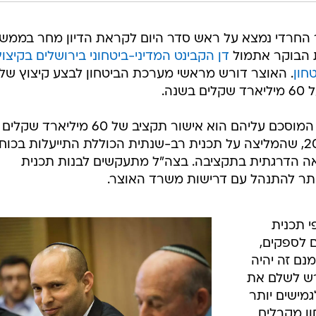
ון, דוד יוסף
ר החרדי נמצא על ראש סדר היום לקראת הדיון מחר בממש
ת הבוקר אתמול
דן הקבינט המדיני-ביטחוני בירושלים בקיצוץ
חון
. האוצר דורש מראשי מערכת הביטחון לבצע קיצוץ של
נה.
במערכת הביטחון טוענים כי המתווה המוסכם עליהם הוא אישור תקציב של 60 מיליארד שקלים 
בהתאם למתווה ועדת ברודט מ-2007, שהמליצה על תכנית רב-שנתית הכוללת התייעלות בכוח
ה הדרגתית בתקציבה. בצה"ל מתעקשים לבנות תכנית