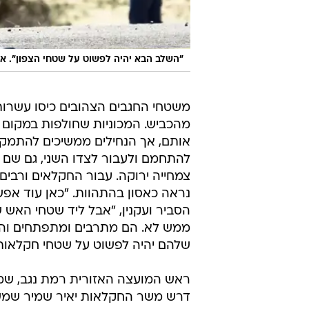
"השלב הבא יהיה לפשוט על שטחי הצפון". א
משטחי החגבים הצהובים כיסו עשרו
מהכביש. המכוניות שחולפות במקום 
אותם, אך הנחילים ממשיכים להתמקם
להתחמם ולעבור לצדו השני, גם שם
צמחייה ירוקה. עבור החקלאים ורבים
נראה כאסון בהתהוות. "כאן עוד אפש
הסביר ועקנין, "אבל ליד שטחי האש 
ממש לא. הם מתרבים ומתפתחים וה
שלהם יהיה לפשוט על שטחי חקלאות 
ראש המועצה האזורית רמת נגב, שמו
דרש משר החקלאות יאיר שמיר שמש