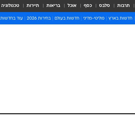
תרבות
סלבס
כסף
אוכל
בריאות
תיירות
טכנולוגיה
חדשות בארץ
פוליטי-מדיני
חדשות בעולם
בחירות 2026
עוד בחדשות
אירועים בארץ
פוליטיקה וממשל
המזרח התיכון
דעות ופרשנויו
חדשות פלילים ומשפט
יחסי חוץ
אירופה
סרי ושלזינגר
חינוך
אמריקה
פרויקטים מיוח
ישראלים בחו"ל
אסיה והפסיפיק
אסור לפספס
בריאות
אפריקה
מדע וסביבה
חברה ורווחה
הנחיות פיקוד 
ארכיון מדורים
זמני כניסת ש
לוח חופשות וח
לוח שנה
חדשות יהדות
חדשות המשפ