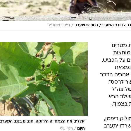
/
רבה בנגב המערבי, בחודש שעבר
דייב בוימוביץ'
ת מטרים
מוחצות
 על הכביש,
 נמצאת
 אחרים הדבר
ר לרסס",
של צה"ל
שלב הבא
בצפון".
ליק ריפמן,
זוללים את הצמחייה הירוקה. חגבים בנגב המערבי
רדו יתערב
/
היום
רמי שני