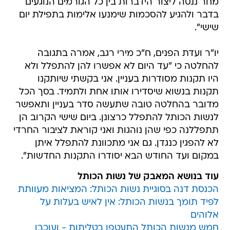
מחר ננסה ליצור הידברות בין כל הגורמים הנוגעים
בדבר ולהגיע להסכמות שימנעו אלימות בתפילת יום
שישי".
יו"ר ועדת הפנים, ח"כ מירי רגב, אמרה בתגובה
להחלטה כי "עד היום לא אפשרו להן להתפלל ולא
היו תקנות מסודרות בעניין. אני בקשתי שיותקנו
תקנות בנשוא שיסדירו אותו אחת ולתמיד. בסך הכל
מדובר בהחלטה טובה שתעשה סדר בעניין ותאפשר
לנשות הכותל להתפלל כרצונן. ביום שישי הקרוב הן
תתפללנה כפי שהן נוהגות ואני קוראת לציבור החרדי
לא להפגין כנגדן. גם אני מתכוונת להתפלל איתן
במקום ועד החודש הבא יסודרו התקנות החדשות".
עוד בנושא המאבק של נשות הכותל
הכנסת דנה בסוגיית נשות הכותל: המציאות מעוותת
לפיד תומך בנשות הכותל: אין לאיש בעלות על
אלוהים
חמש מנשות הכותל התעטפו בטליתות - ועוכבו