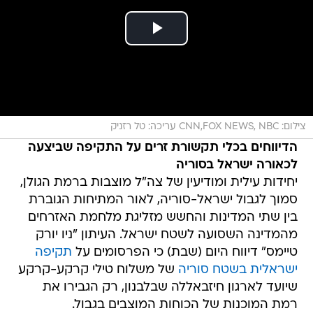
צילום: CNN,FOX NEWS, NBC עריכה: טל רזניק
הדיווחים בכלי תקשורת זרים על התקיפה שביצעה
לכאורה ישראל בסוריה
יחידות עילית ומודיעין של צה"ל מוצבות ברמת הגולן,
סמוך לגבול ישראל-סוריה, לאור המתיחות הגוברת
בין שתי המדינות והחשש מזליגת מלחמת האזרחים
מהמדינה השסועה לשטח ישראל. העיתון "ניו יורק
טיימס" דיווח היום (שבת) כי הפרסומים על
תקיפה
ישראלית בשטח סוריה
של משלוח טילי קרקע-קרקע
שיועד לארגון חיזבאללה שבלבנון, רק הגבירו את
רמת המוכנות של הכוחות המוצבים בגבול.