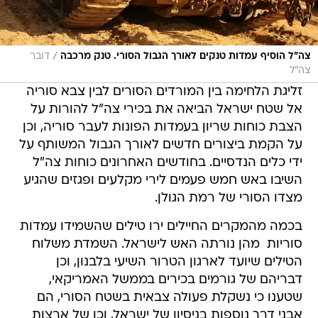
/
צה"ל הוסיף עמדות טנקים לאורך הגבול הסורי. טנק מרכבה
דובר
צה"ל
זליגת הלחימה בין המורדים הסורים לבין צבא סוריה
אל שטח ישראל הביאה את בכירי צה"ל להורות על
הצבת כוחות שריון בעמדות הפונות לעבר סוריה, וכן
על הקמת ביצורים חדשים לאורך הגבול המשותף על
ידי כלים הנדסיים. בחודשים האחרונים כוחות צה"ל
השיבו באש חמש פעמים לירי מקלעים ופגזים שהגיע
מצדו הסורי של רמת הגולן.
בכמה מהמקרים החיילים ירו טילים שהשמידו עמדות
סוריות  מהן נורתה האש לישראל. השמדת משלוח
הטילים שיועד לארגון הטרור השיעי בלבנון, וכן
דבריהם של גורמים בכירים בממשל האמריקאי,
שטענו כי נשקלת פעולה צבאית בשטח הסורי, הם
אבני דרך נוספות בניסיון של ישראל, וכן של ארצות