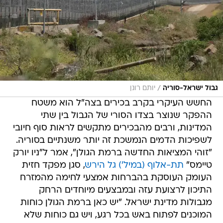
/
גבול ישראל-סוריה
יותם רונן
החשש העיקרי בקרב בכירים בצה"ל הוא משטח
ההפקר שנוצר בצדו הסורי של הגבול בין שתי
המדינות, ורבים מהבכירים מתקשים לראות סוף חיובי
לשפיכות הדמים הנמשכת זה יותר משנתיים בסוריה.
"זוהי המציאות החדשה ברמת הגולן", אמר ל"ניו יורק
טיימס"
תת-אלוף (במיל') גל הירש
, סגן מפקד חזית
העומק העוסקת בהברחות אמצעי לחימה מהמזרח
התיכון לרצועת עזה ובמבצעים מיוחדים הרחק
מגבולות מדינת ישראל. "יש כאן ברמת הגולן כוחות
המוכנים לפתוח באש בכל רגע, ויש גם כוחות שלא