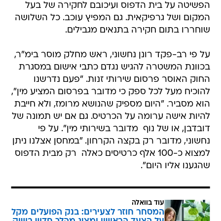
הפשיטה על בית הדפוס ועיכובם לחקירה של בעל
המקום ושל גרפיקאית. גם המפיץ עוכב. כל השלושה
שוחררו בתום חקירה בתנאים מגבילים.
על פי רב-פקד רונן נחשוני, ראש מחלק מוסר בימ"ר,
בכוונת המשטרה להגיש נגדם כתבי אישום במסגרת
החוק האוסר פרסום שירותי זנות. "פעם נדרשנו
להוכיח מעל לכל ספק כי מדובר בפרסום המציע מין",
הוא מסביר. "היום מספיק שהנושא מרומז, ולא חייבת
להיות אישה ערומה על הכרטיס. גם אם יש תמונה של
דובדבן, או של נוף  מדובר בשירותי מין". על פי
נחשוני, מדובר רק בקצה הקרחון. "במחסן אצלנו ניתן
למצוא כ-100 אלף כרטיסים כאלה  רק מבית הדפוס
שהגענו אליו היום".
עוד בוואלה
המסחר חוזר לצעירים: בנק הפועלים מקל