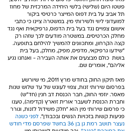
פשטו היום (שלישי) בלשי היחידה המרכזית של מחוז
תל אביב על בית דפוס המייצר כרטיסי ביקור
למועדוני ליווי ולשירותי מין. במשטרה ציינו כי כתבי
אישום צפויים נגד בעל בית הדפוס, גרפיקאית ואף נגד
מחלק הכרטיסים. במשטרה מודעים לכך שזהו רק
קצה הקרחון, ומתכוונים להמשיך להילחם בתופעה.
"שידעו גרפיקאי, מדפיס, מפיק, מחלק, בעל בית
בושת  כולם מבצעים את אותה העבירה - ואנחנו נגיע
אליהם", אומרים שם.
מאז תיקון החוק בחודש מרץ 2011, מי שיורשע
בפרסום שירותי זנות, צפוי לעונש של עד שלוש שנות
מאסר. יוזמי החוק, חבר הכנסת דב חנין (חד"ש)
וחברת הכנסת לשעבר אורית זוארץ (קדימה), טענו
כי פרסום שירותי מין הוא "חלק משידול לזנות, וגורר
פגיעות קשות בזכויות הנשים ובכבודן".
לפני כשנה
נעצר תושב רמת גן בן 36 בחשד שפרסם מדי חודש