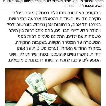
פרסום שירותי מין הוא "חלק משידול לזנות, וגורר פגיעות קשות בזכויות
/
הנשים ובכבודן"
רותם דרוב
בתקופה האחרונה מתנהלת במחלק מוסר בימ"ר
חקירה נגד שני חשודים בהפעלת ארבעה בתי בושת
במרכז תל אביב, ברחובות אבן גבירול, בוגרשוב, לסל
ויהודה הלוי. דיירי הבניינים, בהם מתגוררות בין היתר
משפחות עם ילדים, התלוננו פעמים רבות בפני
המשטרה על המטרד הקשה. בעקבות החקירה,
במהלך החודש האחרון נערכו פשיטות על אותן
דירות, נחקרו נשים שהועסקו במתן שירותי ליווי ושני
המפעילים עוכבו לחקירה ושוחררו בתנאים מגבילים.