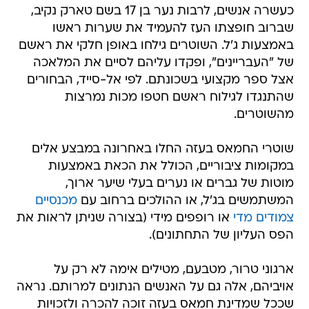
כעשרה אנשים, לרבות נער בן 17 בשם טארק נקיב,
שברוב חופצתו העז להעמיד את שערות ראשו
באמצעות ג'ל. השוטרים גילחו באופן חלקי את ראשם
של "העבריינים", ופקדו עליהם לסיים את המלאכה
אצל ספר מקצועי בשכונתם. לפי אל-סייד, הבחורים
שהתנגדו לגילוח ראשם חטפו מכות נמרצות
מהשוטרים.
שוטרי החמאס בעזה החלו באחרונה במבצע אלים
במקומות ציבוריים, הכולל את הכאת באמצעות
מוטות של גברים או נערים בעלי שיער ארוך,
המשתמשים בג'ל, או ההולכים ברחוב עם
מכנסיים
צמודים מדי
או רופפים מידי (בצורה שניתן לראות את
הפס העליון של התחתונים).
ארגוני טרור, מטבעם, מטילים אימה לא רק על
אויביהם, אלה גם על האנשים הנתונים למרותם. נראה
שככל שמדינת חמאס בעזה זוכה להכרה ולזכויות