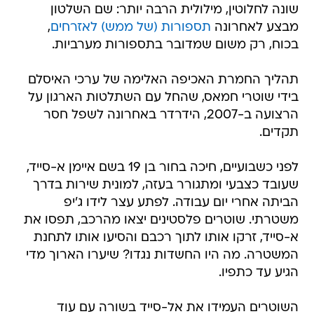
שונה לחלוטין, מילולית הרבה יותר: שם השלטון
מבצע לאחרונה
תספורות (של ממש) לאזרחים
,
בכוח, רק משום שמדובר בתספורות מערביות.
תהליך החמרת האכיפה האלימה של ערכי האיסלם
בידי שוטרי חמאס, שהחל עם השתלטות הארגון על
הרצועה ב-2007, הידרדר באחרונה לשפל חסר
תקדים.
לפני כשבועיים, חיכה בחור בן 19 בשם איימן א-סייד,
שעובד כצבעי ומתגורר בעזה, למונית שירות בדרך
הביתה אחרי יום עבודה. לפתע עצר לידו ג'יפ
משטרתי. שוטרים פלסטינים יצאו מהרכב, תפסו את
א-סייד, זרקו אותו לתוך רכבם והסיעו אותו לתחנת
המשטרה. מה היו החשדות נגדו? שיערו הארוך מדי
הגיע עד כתפיו.
השוטרים העמידו את אל-סייד בשורה עם עוד