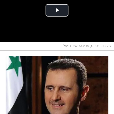
צילום: רויטרס, עריכה: יאיר דניאל