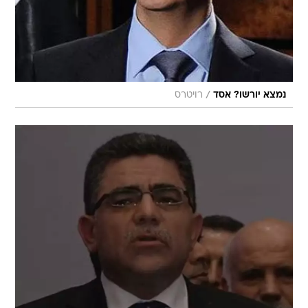
/
נמצא יורשו? אסד
רויטרס