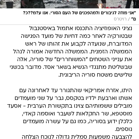
"אני מודה לגיבורים ולמהפכנים של העם הסורי. אנו ע?מ??כ?
/
ם"
רויטרס
נציגי האופוזיציה התכנסו אתמול באיסטנבול
שבטורקיה לאחר כמה דחיות של מועד הפגישה
המדוברת, שנועדה לקבוע את זהותו של ראש
הממשלה הזמנית. הממשלה החדשה אמורה לנהל
את ענייני השטחים "המשוחררים" של סוריה, אלה
שבשליטת מתנגדי הנשיא בשאר אסד. מדובר בכשני
שלישים משטח סוריה הריבונית.
היתו, אזרח אמריקאי שהתגורר עד לאחרונה עם
אשתו וארבעת ילדיו בטקסס, גבר על שני מועמדים
מובילים ששמותיהם צוינו בתקשורת הערבית - אסעד
מוסטפא, שר החקלאות לשעבר ואוסמה קאדי,
כלכלן ידוע בסוריה, כמו גם על עשרה מועמדים
נוספים.
להצבעה משמעות סמלית גדולה לנוכח הצלחה