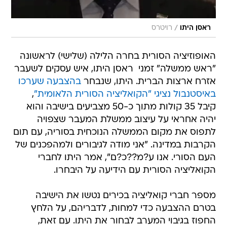
/
ראסן היתו
רויטרס
האופוזיציה הסורית בחרה הלילה (שלישי) לראשונה
"ראש ממשלה" זמני  ראסן היתו, איש עסקים לשעבר
אזרח ארצות הברית. היתו, שנבחר
בהצבעה שערכו
באיסטנבול נציגי "הקואליציה הסורית הלאומית"
,
קיבל 35 קולות מתוך כ-50 מצביעים בישיבה והוא
יהיה אחראי על עיצוב ממשלת המעבר שצפויה
לתפוס את מקום הממשלה הנוכחית בסוריה, עם תום
הקרבות במדינה. "אני מודה לגיבורים ולמהפכנים של
העם הסורי. אנו ע?מ??כ?ם", אמר היתו לחברי
הקואליציה הסורית עם הידיעה על היבחרו.
מספר חברי קואליציה בכירים נטשו את הישיבה
בטרם ההצבעה כדי למחות, לדבריהם, על הלחץ
החפוז בגיבוי המערב לבחור את היתו. עם זאת,