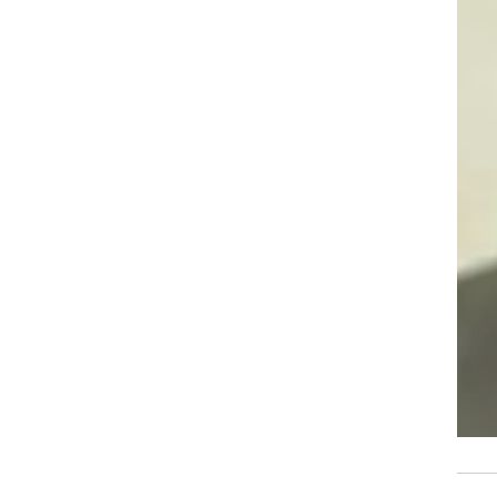
ן.
ר
ן
וזה