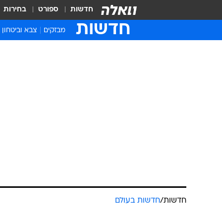
חדשות
ספורט
בחירות
חדשות
מבזקים
צבא וביטחון
חדשות
/
חדשות בעולם
מותו של הגיב
אמריקאים באי
מערכת וואלה חדשות
6.1.2013 / 6:25
ג'ון שירדאון, שדמותו הושמטה מ
שנמלטו מהשתלטות קיצוניים על 
הפך למנהיג שלנו"