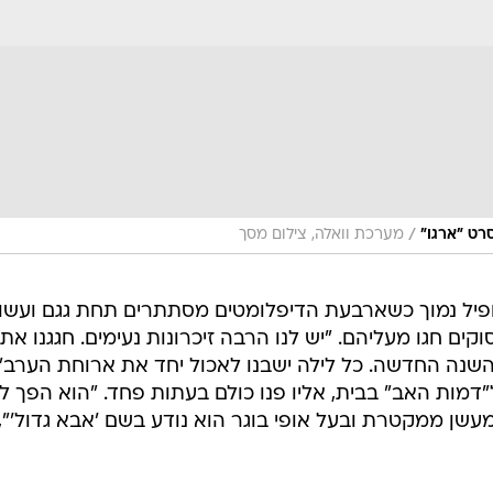
ון בפרופיל נמוך כשארבעת הדיפלומטים מסתתרים תחת גגם ועשו
 חגו מעליהם. "יש לנו הרבה זיכרונות נעימים. חגגנו את 
השנה החדשה. כל לילה ישבנו לאכול יחד את ארוחת הערב",
מות האב" בבית, אליו פנו כולם בעתות פחד. "הוא הפך לס
עשן ממקטרת ובעל אופי בוגר הוא נודע בשם 'אבא גדול'",
 על האמריקאים עד מבצע החילוץ שהתפרסם בסרט "ארגו",
סרט. בן אפלק, במאי וכוכב הסרט, התנצל על השמטת דמו
ן. "זה היה מתסכל", סיפרה אשתו. "זה יכול היה להיות נחמ
ם אם הקנדים לא היו שם כדי לעזור, מי יודע מה היה קורה
בר במסדר קנדה על תפקידו בפרשה. מאוחר יותר גם אשת
 נפטר בבית חולים באוטווה לאחר שסבל ממחלת האלצהיימ
 מככב בהוליווד