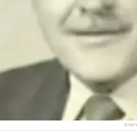
רויטרס
כמעט שבוע לאחר השתלטות קיצוניים אירנים חמושים על שגרירות ארצות הברית בטהרן ב-4
 1979, אז נלקחו כ-52 אמריקנים כבני ערובה ושחרורם הותנה בהסגרת השאה המודח
הדיפלומט הקנדי שיחת טלפון מאחד מששת האמריקנים
מה לקח לך כל כך הרבה זמן?", אמר להם שירדאון, כפי
ון ונתן מקלט לארבעה מתוך ששת האמריקאים בביתו בטהר
מריקאים הנוספים, על אף שבסרט "ארגו" מתואר כי השגרי
יה אנוכי אם לא היינו עושים זאת", סיפרה אשתו של שירדאו
 "לא היו מקומות מחבוא רבים באירן, לנו היה חדר, הם היו זקוקים לעזרתנו 