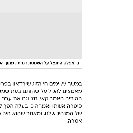
במשך 79 ימים חי הזוג שירדא
מאמצים להקל על שהותם בעת שמסוקים
ההודיה האמריקאי יחד וגם את ערב 
סיפרה אשתו ואמרה כי בעלה הפך ל"ד
של המנהיג שלנו, ומאחר שהוא היה מ
אמרה.
כאמור, על אף תפקידו הגדול בהגנה
נעדרה דמותו של שירדאון מעלילת ה
מהסרט והסביר כי זה נבע מאילוצי זמ
אם הסיפור סופר בצורה נכונה כי בעצ
לאותם אמריקאים". שירדאון הפך לח
קיבלה את הפרס. היא סיפרה כי הוא
בארבע השנים האחרונות.
לקריאה נוספת
חשאי בחמישי: הסוכן שהונה את אירן