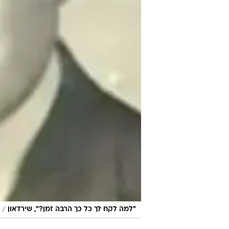
/
"למה לקח לך כל כך הרבה זמן?", שירדאון
בנובמבר
שקיבל מקלט בארצות הברית, קיבל 
שהצליחו לחמוק וביקש את עזרתו. "ל
שסיפרה אשתו. 52 בני הערובה האמריקנים הוחזקו במשך 444 ימים.
לאחר שיחת הטלפון לא היסס שירדא
בבית השגריר הקנדי הסתתרו שני הא
לקח לביתו את כל בני הערובה. "זה ה
לסוכנות הידיעות AP.