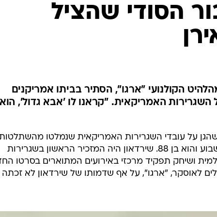
המייל האדום
, שהגן על עובדי השגרירות האמריקאית שנמלטו מהשתלטות
השגרירות באירן בשנת 1979, מת השבוע והוא בן 88. שירדאון היה המזכיר הראשון בשגרירות
ית ושיחק תפקיד מרכזי באירועים המתוארים בסרטו הח
ם לאוסקר, "ארגו", על אף שדמותו של שירדאון לא זכתה