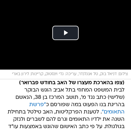
צילום: דניאל בוק, טל אנגלנדר, עריכה: גדי וינסטוק, קריינות: לירון בארי
(צפו בהארכת מעצרו של האב בחודש פברואר)
לבית המשפט המחוזי בתל אביב הוגש הבוקר
(שלישי) כתב נגד מ', תושב המרכז בן 38, הנאשם
בהריגת בנו הפעוט במה שפורסם כ
"פרשת
התאומים"
. לטענת הפרקליטות, האב טילטל בתחילת
השנה את ילדיו התאומים וגרם להם לשברים ולנזק
בגולגולת. על פי כתב האישום שהוגש באמצעות עו"ד