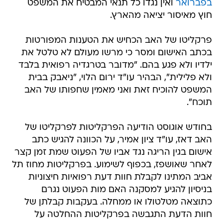
בפברואר
ואין נגדו כל תנאי המבטיח את המשפט
חוץ מאיסור יציאה מהארץ.
פרקליטו של האב הכחיש את הטענות המפורטות
בכתב האישום ומסר כי מרשו מעולם לא טלטל את
ילדיו ולא פגע בהם. "מדובר בטרגדיה רפואית בלבד
ולא פלילית", הבהיר עו"ד ירום הלוי, "ניאבק בבית
המשפט להוכיח זאת ואני מאמין שחפותו של האב
תוכח".
בחודש אוגוסט הודיעה הפרקליטות לפרקליטו של
האב דאז, עו"ד ציון אמיר, על הכוונה להגיש כתב
אישום בגין הריגה נגד אביו של הפעוט שמת זמן קצר
לאחר שאושפז, בכפוף לשימוע. בפרקליטות מחוז תל
אביב המתינו לקבלת חוות דעת רפואיות חיצוניות
בניסיון להגיע למסקנה האם מות הפעוט נגרם
כתוצאה מטלטולו או ממחלה. בעקבות קבלתן של
חוות הדעת התגבשה בפרקליטות ההחלטה על