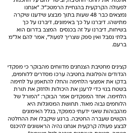
אתמול את לוחמי החטיבה, ובישר להם על ההכנות
לפעולה הקרקעית בהנחיית הרמטכ"ל. "אנחנו
נמצאים כבר 48 שעות בתוך מבצע שידענו שיקרה
מתישהו. דיברנו על כך באימונים, דיברנו על כך
בשיחות, דיברנו על זה בכנסים  המצב בדרום הוא
בלתי נסבל ואין ספק שצריך לפעול", אמר להם אל"מ
ברעם.
קצינים מחטיבת הצנחנים מדווחים מהבוקר כי מפקדי
הגדודים והפלוגות בחטיבה ערכו מסדרים ללוחמים,
בדקו את אמצעי הלחימה והחלו להתאמן על לחימה
בשטח בנוי כדי לרענן את היכולות ולחזק את תורת
הלחימה. אחד המפקדים אמר הבוקר: "המורל של
הלוחמים גבוה מאוד. תחושת המסוגלות היא
מהגבוהות שאני ידעתי כמפקד, בגלל האימונים
הקשים שעברה החטיבה. ברגע שיקבלו את ההחלטה
לבצע פעולה קרקעית אנחנו נהיה הראשונים להיכנס