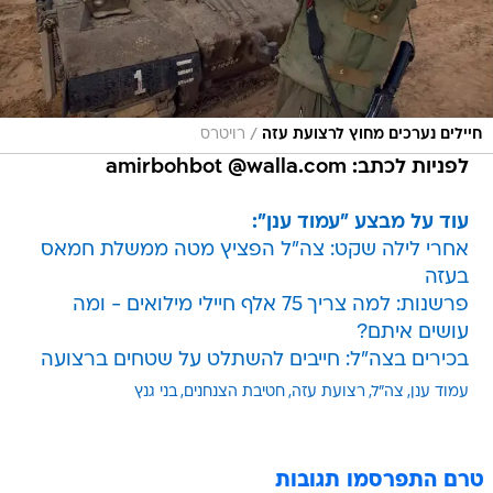
/
חיילים נערכים מחוץ לרצועת עזה
רויטרס
לפניות לכתב: amirbohbot @walla.com
עוד על מבצע "עמוד ענן":
אחרי לילה שקט: צה"ל הפציץ מטה ממשלת חמאס
בעזה
פרשנות: למה צריך 75 אלף חיילי מילואים - ומה
עושים איתם?
בכירים בצה"ל: חייבים להשתלט על שטחים ברצועה
עמוד ענן
צה"ל
רצועת עזה
חטיבת הצנחנים
בני גנץ
טרם התפרסמו תגובות