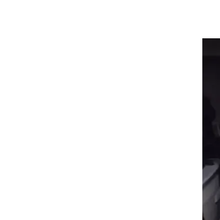
ים
"ל גם באזור
.