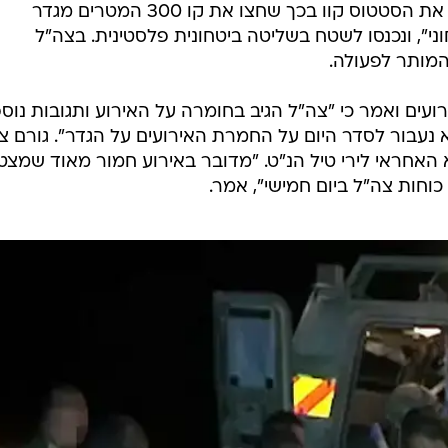
בעקבות התקרית קיים הערב בשעה 21:00 הרמטכ"ל בני גנץ הערכת מצב . לאחר האירוע, שוגר
תוחים במועצה האזורית אשכול, מבלי לגרום לנפגעים או לנז
ים מוגנים.
 בעקבות כניסת כוחות צה"ל ביום חמישי לשטח שממערב לג
מטעני חבלה. כתוצאה מהפעילות ההנדסית הופעלה
מנהרת
 וכתוצאה מהפיצוץ עף ממקומו ג'יפ ממוגן של צה"ל. גורמ
בחמאס טוענים כי כוחות צה"ל הפרו את הסטטוס קוו בכך שחצו את קו 300 המטרים מגדר
", ונכנסו לשטח בשליטה ביטחונית פלסטינית. בצה"ל
מותר לפעולה.
ועים ואמר כי "צה"ל הגיב בחומרה על האירוע ותגובות נוס
א נעבור לסדר היום על החמרת האירועים על הגדר". גורם צ
א האחראי לירי טיל הנ"ט. "מדובר באירוע חמור מאוד שמצט
ות צה"ל ביום חמישי", אמר.