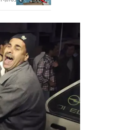
פלסטינים ונפצעו 
חזאעה שליד חאן יונס בדרום רצועת ע
עוד בוואל
הלוואה 
לסחרור 
בשיתוף ה