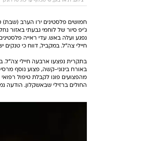
צילום: דניאל בוק, שי מכלוף עריכה: טל רזניק
חמושים פלסטינים ירו הערב (שבת) ט
ג'יפ סיור של לוחמי גבעתי באזור נח
נפגע ועלה באש. עדי ראייה פלסטינים 
חיילי צה"ל. במקביל, דווח כי טנקים 
בתקרית נפצעו ארבעה חיילי צה"ל. ב
באורח בינוני-קשה, פצוע נוסף מרסיסי