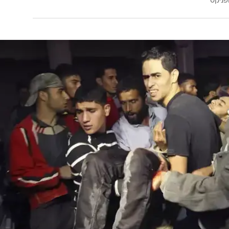
כ-35 נוספים שהגיעו לבית החולים "שיפא" בעזה, חלקם במצב קשה מאוד. שני
מההרוגים, כך דווח, הם אחמד דרדסאווי, בן 18 ומוחמד חרארה, בן 17. במקביל תקף צה
זה. כתוצאה מכך נפצעו שני פלסטינים והועברו לבית חולים
ה
לחינוך: איך להשקיע בעתיד הילדים בלי להיכנס
כלכלי?
פניקס