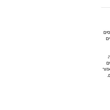
סים
ם
ה