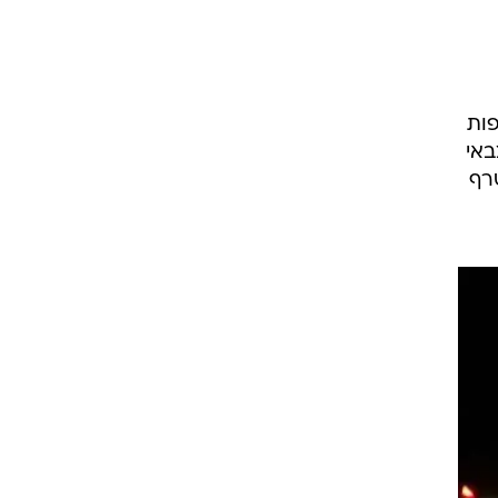
ו
ק.
דר
ים
פות
באי
רף