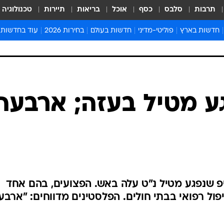
תרבות
סלבס
כסף
אוכל
בריאות
תיירות
טכנולוגיה
חדשות בארץ
פוליטי-מדיני
חדשות בעולם
בחירות 2026
עוד בחדשות
אירועים בארץ
פוליטיקה וממשל
המזרח התיכון
דעות ופרשנויו
חדשות פלילים ומשפט
יחסי חוץ
אירופה
סרי ושלזינגר
חינוך
אמריקה
פרויקטים מיוח
ישראלים בחו"ל
אסיה והפסיפיק
אסור לפספס
בריאות
אפריקה
מדע וסביבה
חברה ורווחה
הנחיות פיקוד 
ארכיון מדורים
זמני כניסת ש
לוח חופשות וח
לוח שנה
חדשות יהדות
גע מטיל בעזה; ארבעה
חדשות המשפ