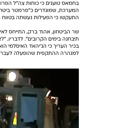
כ-30 רקטות שהתפוצצו בשטחים פ
תושבי עוטף עזה הונחו להישאר במרחק של 15 שניות ממרחב
בפיקוד דרום מעריכים כי הירי בוצע
המערכת כדי לחשוף צמחייה ולאתר 
תופת
שבה הוטמנו מטעני חבלה רבים,
המערכת, שמוגדרים כ"פרמטר ביטחוני
התעקשו כי הפעילות נעשתה בטווח ה
שר הביטחון, אהוד ברק, התייחס לאיר
תיבחנה בימים הקרובים". לדבריו, "ל
בכיר העריך כי הג'יהאד האיסלמי הו
למנהרה ההתקפית שהופעלה לעבר כוח