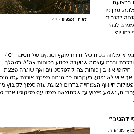
 ברצועת
ה, סרן זיו
הנחה להגביר
/
לא היו נפגעים
AP
מערב לגדר
טרים, כדי לחשוף
האירוע החל כאשר כוח של חטיבת גבעתי, מלווה בכוח של יחידת עוקץ וטנקים של חטיבה 401,
רכבת ורבת עוצמה שנועדה לפגוע בכוחות צה"ל. במהלך
ילופי אש בין כוחות צה"ל לפלסטינים ואף שוגרה פצצת
ך איש לא נפגע. בעקבות כך הנחה מפקד אוגדת עזה הנכנ
עולות חישוף הצמחייה בדרום רצועת עזה סמוך לקיבוץ ניר
עבודות, נשמע פיצוץ עז שכתוצאה ממנו עף ממקומו אחד מכ
 להגיב"
צוץ מנהרת