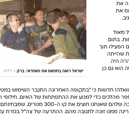
ה את
ס את
ב.
ל מאוד
ת. בתום
 הפעילו תוך
ת שהייתה
רה היה
 הוא גם כן
/
ישראל רואה בחמאס את האחראי. ברק
ג'יליס
וואלה! חדשות כי "בתקופה האחרונה התגבר השימוש במטע
ספר מהלכים כדי למנוע את ההתפתחות של האיום. חילופי 
עם הפלסטינים נוצרו כתוצאה מחשיבה שלהם שאנחנו חוצים את קו ה-300 מטרים, 
 חריגה ממנו זוכה לתגובה מהם. ההתרעה של צה"ל בגזרת עז