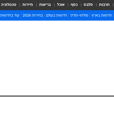
תרבות
סלבס
כסף
אוכל
בריאות
תיירות
טכנולוגיה
חדשות בארץ
פוליטי-מדיני
חדשות בעולם
בחירות 2026
עוד בחדשות
אירועים בארץ
פוליטיקה וממשל
המזרח התיכון
דעות ופרשנויו
חדשות פלילים ומשפט
יחסי חוץ
אירופה
סרי ושלזינגר
חינוך
אמריקה
פרויקטים מיוח
ישראלים בחו"ל
אסיה והפסיפיק
אסור לפספס
בריאות
אפריקה
מדע וסביבה
חברה ורווחה
הנחיות פיקוד 
ארכיון מדורים
זמני כניסת ש
לוח חופשות וח
לוח שנה
חדשות יהדות
חדשות המשפ