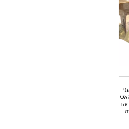
ני
האש
שמבחינתם זהו
ה