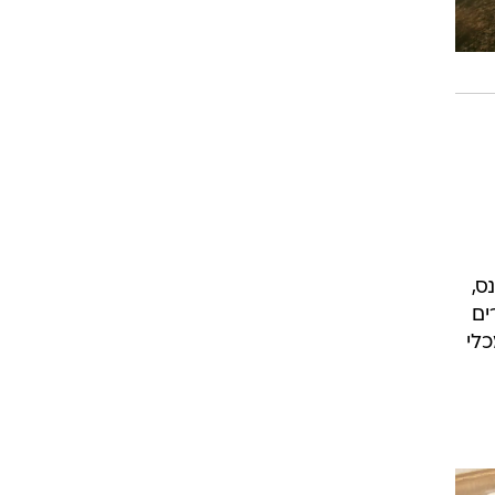
ס,
ים
לי