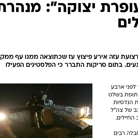
המייל האדום
ופרת יצוקה": מנהרת
ים
רצועת עזה אירע פיצוץ עז שכתוצאה ממנו עף ממקו
געים. בתום סריקות התברר כי הפלסטינים הפעילו
לפני ארבע
 תופת בשלט
ת הנדסיות
כב של צה"ל
החיילים.
בלה רבים