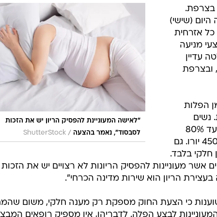
כל אישה
המייל האדום
אמצעי מניעה בחינם לקטינים, תובא להצבעת הסנא
ות ונשים מעוטות יכולת למימון מלא של הפלה, צופ
 בצרפת.
היום (שישי)
כל אזרחית
עי מניעה
15 עד 18. ההחלטה עדיין
 ובצרפת
ן הפלות