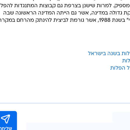
 נשים
"לאישה המעוניינת להפסיק הריון יש את הזכות
אחרות יכולות לקבל החזר כספי של עד 80%
/
לסבסוד", נאמר בהצעה
ShutterStock
מעלות ההפלה, אשר יכול להגיע עד 450 יורו. גם
חלקי בלבד.
אשר מעוניינות להפסיק הריונות לא רצויים יש את הזכות
בעצירת הריון הוא שירות מדינה הכרחי".
ענות כי הצעת החוק מספקת רק מענה חלקי, משום שהמח
המעוניינות לבצע הפלה. לדבריהן, אין מספיק רופאים המבצ
יש מספיק. למרות שישנן בצרפת גם קבוצות המתנגדות להפלו
וקת גדולה במדינה, אשר גם הייתה המדינה הראשונה שבה
נכנסה לשימוש גלולת "הבוקר שאחרי" בשנת 1988, אשר גורמת לביצית להינתק מהרחם ב
ות