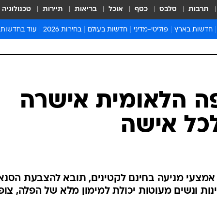
תרבות
סלבס
כסף
אוכל
בריאות
תיירות
טכנולוגיה
חדשות בארץ
פוליטי-מדיני
חדשות בעולם
בחירות 2026
עוד בחדשות
אירועים בארץ
פוליטיקה וממשל
המזרח התיכון
דעות ופרשנויו
חדשות פלילים ומשפט
יחסי חוץ
אירופה
סרי ושלזינגר
חינוך
אמריקה
פרויקטים מיוח
ישראלים בחו"ל
אסיה והפסיפיק
אסור לפספס
בריאות
אפריקה
מדע וסביבה
חברה ורווחה
הנחיות פיקוד 
ארכיון מדורים
זמני כניסת ש
לוח חופשות וח
לוח שנה
חדשות יהדות
ה הלאומית אישרה
חדשות המשפ