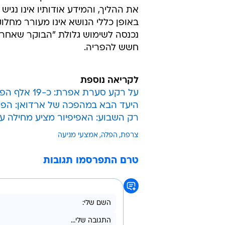
עבור קטינות ואזרחיות מעוטות יכולת.
אמצעי המניעה מסובסדים, אך באופן 
בהצעת החוק החדשה נכתב כי "לנשים 
המלאה לסבסוד: יישום זכות הבחירה 
קבוצות התומכות בהפלות בצרפת טו
אינו המכשול היחיד בדרכן של נשים 
את ההליך, והמידע אודותיו אינו נג
באופן כללי הנושא אינו מעורר מחל
חשש להפריה.
לקריאה נוספת
על רקע סערת אפרת: כ-19 אלף הפלות בשנה בישראל
היעד הבא במהפכה של ארדואן: הפל