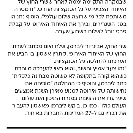
שבמקרה התקיימה יממה לאחר ששרי החוץ של
האיחוד הצביעו על גל הסנקציות החדש. "זו מטרה
משותפת לכל מי שרוצה שלום עולמי", הוסיף נתניהו
בפני השגרירים, ובירך את האיחוד האירופי על קבלת
פרס נובל לשלום בשבוע שעבר.
שר החוץ, אביגדור ליברמן, שלח היום מכתב לשרת
החוץ של האיחוד האירופי, קתרין אשטון, בו הביע את
הערכתו להחלטה על הסנקציות.
"זהו צעד אמיץ וחשוב, והוא ראוי להערכה מיוחדת
כשהוא קורה בתקופה לא פשוטה מבחינה כלכלית",
כתב ליברמן, והוסיף כי ההחלטה "מוכיחה את
נחישותה של אירופה למנוע מאירן השגת אמצעים
שיערערו את היציבות במזרח התיכון ואת שלום
העולם כולו". כמו כן, ביקש ליברמן מאשטון להעביר
את דבריו גם ל-27 המדינות החברות באיחוד.