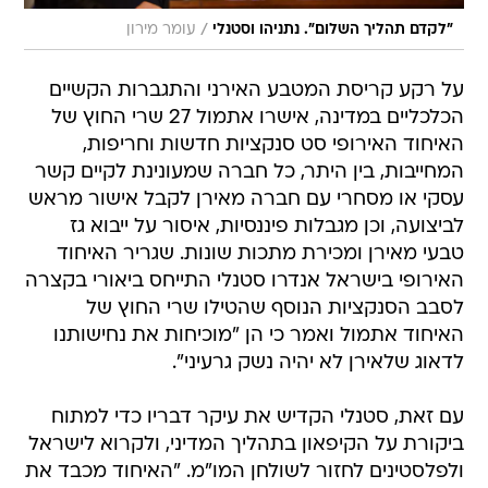
/
"לקדם תהליך השלום". נתניהו וסטנלי
עומר מירון
על רקע קריסת המטבע האירני והתגברות הקשיים
הכלכליים במדינה, אישרו אתמול 27 שרי החוץ של
האיחוד האירופי סט סנקציות חדשות וחריפות,
המחייבות, בין היתר, כל חברה שמעונינת לקיים קשר
עסקי או מסחרי עם חברה מאירן לקבל אישור מראש
לביצועה, וכן מגבלות פיננסיות, איסור על ייבוא גז
טבעי מאירן ומכירת מתכות שונות. שגריר האיחוד
האירופי בישראל אנדרו סטנלי התייחס ביאורי בקצרה
לסבב הסנקציות הנוסף שהטילו שרי החוץ של
האיחוד אתמול ואמר כי הן "מוכיחות את נחישותנו
לדאוג שלאירן לא יהיה נשק גרעיני".
עם זאת, סטנלי הקדיש את עיקר דבריו כדי למתוח
ביקורת על הקיפאון בתהליך המדיני, ולקרוא לישראל
ולפלסטינים לחזור לשולחן המו"מ. "האיחוד מכבד את