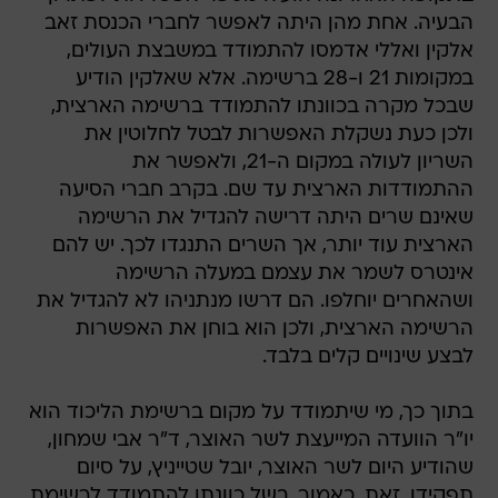
הבעיה. אחת מהן היתה לאפשר לחברי הכנסת זאב
אלקין ואללי אדמסו להתמודד במשבצת העולים,
במקומות 21 ו-28 ברשימה. אלא שאלקין הודיע
שבכל מקרה בכוונתו להתמודד ברשימה הארצית,
ולכן כעת נשקלת האפשרות לבטל לחלוטין את
השריון לעולה במקום ה-21, ולאפשר את
ההתמודדות הארצית עד שם. בקרב חברי הסיעה
שאינם שרים היתה דרישה להגדיל את הרשימה
הארצית עוד יותר, אך השרים התנגדו לכך. יש להם
אינטרס לשמר את עצמם במעלה הרשימה
ושהאחרים יוחלפו. הם דרשו מנתניהו לא להגדיל את
הרשימה הארצית, ולכן הוא בוחן את האפשרות
לבצע שינויים קלים בלבד.
בתוך כך, מי שיתמודד על מקום ברשימת הליכוד הוא
יו"ר הוועדה המייעצת לשר האוצר, ד"ר אבי שמחון,
שהודיע היום לשר האוצר, יובל שטייניץ, על סיום
תפקידו. זאת, כאמור, בשל כוונתו להתמודד לרשימת