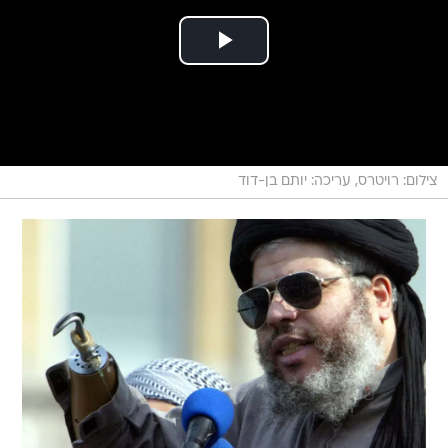
צילום: רויטרס, עריכה: יותם בן-דוד