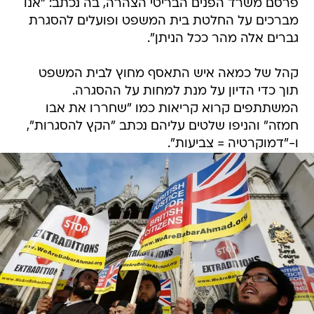
פרסם משרד הפנים הבריטי הצהרה, בה נכתב: "אנו
מברכים על החלטת בית המשפט ופועלים להסגרת
גברים אלה מהר ככל הניתן".
קהל של כמאה איש התאסף מחוץ לבית המשפט
תוך כדי הדיון על מנת למחות על ההסגרה.
המשתתפים קרוא קריאות כמו "שחררו את אבו
חמזה" והניפו שלטים עליהם נכתב "הקץ להסגרות",
ו-"דמוקרטיה = צביעות".