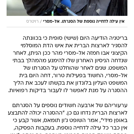
/
אין עילה לדחייה נוספת של הסגרתו. אל-מסרי
רויטרס
בריטניה הודיעה היום (שישי) סופית כי בכוונתה
להסגיר לארצות הברית את איש הדת המוסלמי
הקיצוני אבו חמזה אל-מסרי מהר ככן הניתן, לאחר
שנדחה הניסיון האחרון שלו להימנע מהמהלך בבתי
המשפט. שנים לאחר שהוחלט על הסגרתו של
אל-מסרי, החשוד בפעילות טרור, דחה היום בית
המשפט העליון בלונדון את בקשתו לעכב את הליך
ההסגרה על מנת לאפשר לו לעבור בדיקות רפואיות.
ערעוריהם של ארבעה חשודים נוספים על הסגרתם
לארצות הברית נדחו גם כן. "ההסגרה יכולה להתבצע
באופן מידי", אמר השופט ג'ון תומאס, אשר קבע כי
אין כבר כל עילה לדחייה נוספת. בעקבות הפסיקה,