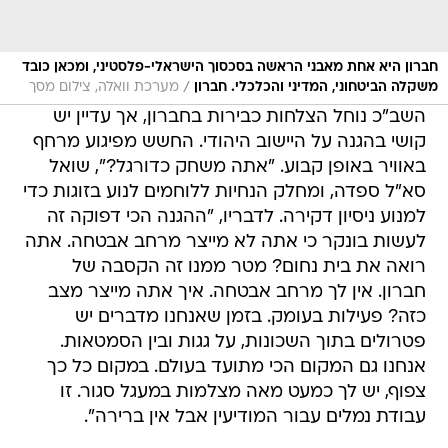
חברון היא אחת מאבני הראשה בסכסוך הישראלי-פלסטיני, ומכאן כובד
/
משקלה הביטחוני, המדיני והכלכלי. חברון
מערכת וואלה, צילום מסך
השב"כ נוחל הצלחות כבירות בחברון, אך עדיין יש
קושי בהגנה על היישוב היהודי. החשש מפיגוע מרחף
באוויר באופן קבוע. "אתה משחק כדורגל?", שואל
סא"ל ספדה, ומחלק הנחיות ללוחמים לנוע בזוגות כדי
למנוע ניסיון דקירה. לדבריו, "ההגנה הכי דפוקה זה
לעשות בונקר כי אתה לא מייצר מרחב אבטחה. אתה
רואה את בית נחום? מטר ממנו זה הקסבה של
חברון. אין לך מרחב אבטחה. איך אתה מייצר מצב
כזה? פעילות בעומק. בזמן שאנחנו מדברים יש
פטרולים בתוך השכונות, על גגות ובין הסמטאות.
אנחנו גם המקום הכי מתועד בעולם. במקום כל כך
צפוף, יש לך כמעט מאה מצלמות במעגל סגור. זו
עבודת נמלים עבור המודיעין אבל אין ברירה".