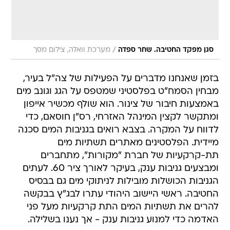
/
סגן מפקד החטיבה. שחר ספדה
מערכת וואלה, צילום מסך
בזמן שאנחנו מדברים על הפעילות של צה"ל בעיר,
מבחין הסמח"ט בפלסטיני שמטפס על הגג וגונב מים
באמצעות חיבור של צינור. הוא שולף מכשיר אייפון
ומתקשר לקצין המינהל האזרחי, רס"ן חוסאם, כדי
לדווח על המקרה. בצבא רואים בגניבות המים סכנה
מיידית. הפלסטינים מאתרים תשתיות מים
תת-קרקעיות של חברת "מקורות", מתחברים
ומבצעים גניבות ענק, בעיקר לאורך ציר 60. לעתים
הגניבות הכושלות מובילות לניתוקי מים גם בבסיס
החטיבה. ראשי היישוב היהודי עתרו לבג"ץ בבקשה
להרים את תשתיות המים התת קרקעיות מעל פני
האדמה כדי למנוע גניבות ענק - אך נענו בשלילה.