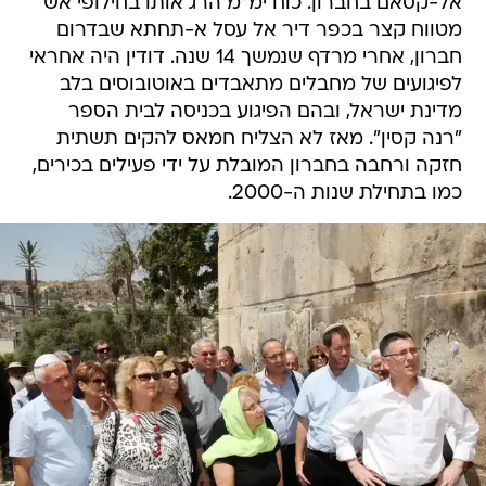
אל-קסאם בחברון. כוח ימ"מ הרג אותו בחילופי אש
מטווח קצר בכפר דיר אל עסל א-תחתא שבדרום
חברון, אחרי מרדף שנמשך 14 שנה. דודין היה אחראי
לפיגועים של מחבלים מתאבדים באוטובוסים בלב
מדינת ישראל, ובהם הפיגוע בכניסה לבית הספר
"רנה קסין". מאז לא הצליח חמאס להקים תשתית
חזקה ורחבה בחברון המובלת על ידי פעילים בכירים,
כמו בתחילת שנות ה-2000.