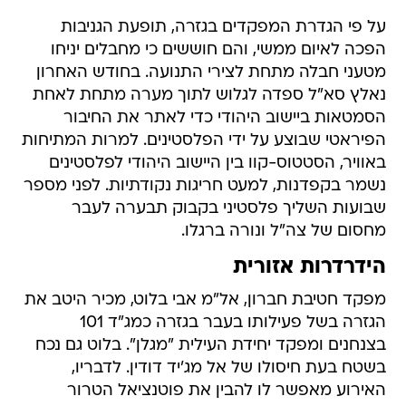
על פי הגדרת המפקדים בגזרה, תופעת הגניבות
הפכה לאיום ממשי, והם חוששים כי מחבלים יניחו
מטעני חבלה מתחת לצירי התנועה. בחודש האחרון
נאלץ סא"ל ספדה לגלוש לתוך מערה מתחת לאחת
הסמטאות ביישוב היהודי כדי לאתר את החיבור
הפיראטי שבוצע על ידי הפלסטינים. למרות המתיחות
באוויר, הסטטוס-קוו בין היישוב היהודי לפלסטינים
נשמר בקפדנות, למעט חריגות נקודתיות. לפני מספר
שבועות השליך פלסטיני בקבוק תבערה לעבר
מחסום של צה"ל ונורה ברגלו.
הידרדרות אזורית
מפקד חטיבת חברון, אל"מ אבי בלוט, מכיר היטב את
הגזרה בשל פעילותו בעבר בגזרה כמג"ד 101
בצנחנים ומפקד יחידת העילית "מגלן". בלוט גם נכח
בשטח בעת חיסולו של אל מג'יד דודין. לדבריו,
האירוע מאפשר לו להבין את פוטנציאל הטרור