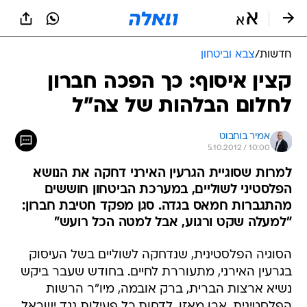
חדשות
/
צבא וביטחון
קצין איסוף: כך הפכה חברון
לחלום הבלהות של צה"ל
אמיר בוחבוט
5.10.2012 / 10:00
למרות שסוגיית הגרעין האירני דחקה את הנושא
הפלסטיני לשוליים, במערכת הביטחון חוששים
מהתגברות חמאס בגדה. סגן מפקד חטיבת חברון:
"למעלה שקט ורגוע, אבל למטה הכל רועש"
הסוגיה הפלסטינית, שנדחקה לשוליים בשל העיסוק
בגרעין האירני, מתעוררת לחיים. בחודש שעבר ביקש
נשיא ארצות הברית, ברק אובמה, מיו"ר הרשות
הפלסטינית, אבו מאזן, לדחות כל פעילות נגד ישראל