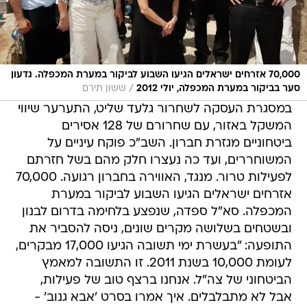
70,000 אזרחים ישראלים הגיעו השבוע לביקור במערת המכפלה. גדעון
/
סער בביקור במערת המכפלה, יולי 2012
ששון תירם
במסגרת העסקה לשחרור גלעד שליט, התערער שיווי
המשקל באזור, עם שחרורם של 128 אסירים
ביטחוניים מגזרת חברון. השב"כ פוקח עיניים על
המשוחררים, ועד כה נעצרו חלק מהם בשל חזרתם
לפעילות טרור. מנגד, האווירה בחברון רגועה. 70,000
אזרחים ישראלים הגיעו השבוע לביקור במערת
המכפלה. סא"ל ספדה, שנפצע בלחימה בדרום לבנון
ובשטחים בשלושה מקרים שונים, ניסה להסביר את
התופעה: "בעשרת ימי תשובה הגיעו 17,000 מבקרים,
לעומת 10,000 בשנת 2011. זו התשובה למאמץ
הביטחוני של צה"ל. אנחנו ברצף טוב של פעילות,
אבל לא מתבלבלים. איך אמרו בסרט 'אבא גנוב' -