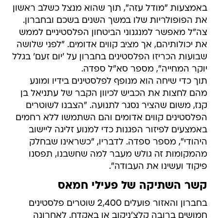
באמצעות "מודל עזה", תוך שהוא מנצל כשלב ראשון
את הפופולריות שלו במשך השנים בשכם ובחברון.
צה"ל מאפשר למנגנוני הביטחון הפלסטיניים לממש
את יכולותיהם, אך מציב קווים אדומים. "לפני שלושה
שבועות הכריזו הפלסטינים בחברון על 'יום זעם' בגלל
יוקר המחייה", מספר סא"ל ספדה.
תוך כדי שיחה הוא מנופף לפלסטינים בידיו ומונע
מהם לחצות את הכביש לכיוון הקבר של עתניאל בן
קנז, משום שהציר נסגר לתנועה. "הצבנו לשוטרים
הפלסטינים קווים אדומים והם השתמשו ללא רחמים
באמצעים לפיזור הפגנות כדי למנוע זליגה ליישוב
היהודי", מספר ספדה. לדבריו, "כשראינו שבחלק
מהמקומות זה גולש מעבר למה שחשבנו, תפסנו
פיקוד ועשינו את העבודה".
קשר השתיקה של פעילי חמאס
בחברון והאזור פועלים 2,400 שוטרים פלסטינים
חמושים ברובה קלצ'ניקוב או באקדח. לאחרונה