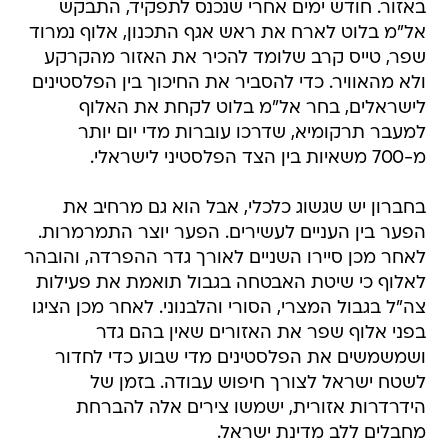
באזור. חודש ימים אחרי שנכנס לתפקיד, התבקש
אל"מ בלוט לארח את ראש אגף התכנון, אלוף נמרוד
שפר, טייס קרב שלומד להכיר את האזור מהקרקע
ולא מהאוויר. כדי להסביר את החיכוך בין הפלסטינים
לישראלים, בחר אל"מ בלוט לקחת את האלוף
למעבר תרקומיא, שדרכו עוברות מדי יום יותר
מ-700 משאיות בין הצד הפלסטיני לישראלי.
בחברון יש שגשוג כלכלי, אבל הוא גם מרחיב את
הפער בין העניים לעשירים. הפער יוצר התמרמרות.
לאחר מכן סיירו השניים לאורך גדר ההפרדה, והובהר
לאלוף כי שיטת האבטחה בגבול תואמת את פעילות
צה"ל בגבול המצרי, הסורי והלבנוני. לאחר מכן הציגו
בפני אלוף שפר את האזורים שאין בהם גדר
ושמשמשים את הפלסטינים מדי שבוע כדי לחדור
לשטח ישראל לצורך חיפוש עבודה. בזמן של
הידרדרות אזורית, ישמשו צירים אלה להברחת
מחבלים ללב מדינת ישראל.