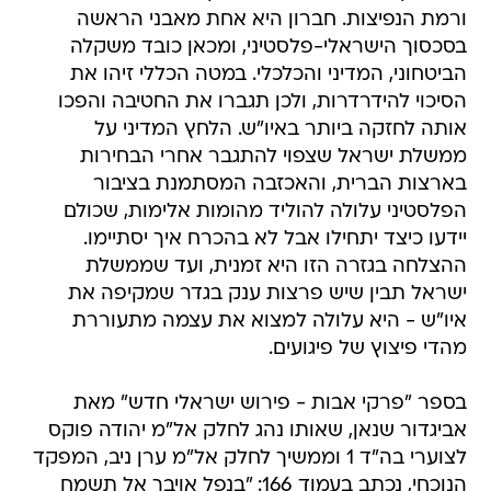
ורמת הנפיצות. חברון היא אחת מאבני הראשה
בסכסוך הישראלי-פלסטיני, ומכאן כובד משקלה
הביטחוני, המדיני והכלכלי. במטה הכללי זיהו את
הסיכוי להידרדרות, ולכן תגברו את החטיבה והפכו
אותה לחזקה ביותר באיו"ש. הלחץ המדיני על
ממשלת ישראל שצפוי להתגבר אחרי הבחירות
בארצות הברית, והאכזבה המסתמנת בציבור
הפלסטיני עלולה להוליד מהומות אלימות, שכולם
יידעו כיצד יתחילו אבל לא בהכרח איך יסתיימו.
ההצלחה בגזרה הזו היא זמנית, ועד שממשלת
ישראל תבין שיש פרצות ענק בגדר שמקיפה את
איו"ש - היא עלולה למצוא את עצמה מתעוררת
מהדי פיצוץ של פיגועים.
בספר "פרקי אבות - פירוש ישראלי חדש" מאת
אביגדור שנאן, שאותו נהג לחלק אל"מ יהודה פוקס
לצוערי בה"ד 1 וממשיך לחלק אל"מ ערן ניב, המפקד
הנוכחי, נכתב בעמוד 166: "בנפל אויבך אל תשמח