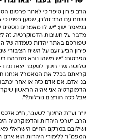
"שרי חינוך בעבר יצאו נגד
הרב פירון סיפר כי לאחר פרסום הסי
שוחח עם הרב זולדן, שטען בפניו כי 
במאמר ישן: "יש לו מאמרים נוספים 
מדבר על חשיבות הדמוקרטיה. זה ל
שפורסם באתר יהדות כעמדה של החינ
פירון הביע זעם על השיח הציבורי ש
הפרסום: "יש משהו נורא מתבהם בשיח
שלושה שרי חינוך לשעבר יצאו נגדו 
קראתם בכלל את המאמר? אנחנו ח
בני אדם. אם אדם כזה או אחר יכתבו
הדמוקרטיה אני אהיה הראשון שיקרא
אבל ככה חורצים גורלות?".
יו"ר ועדת החינוך לשעבר, ח"כ אלכס 
הרב. "ערכי היהדות והדמוקרטיה הי
ושילובם במרקם החיים הישראלי מאפ
המפמ"ר ללימודי היהדות הוא אדם ר