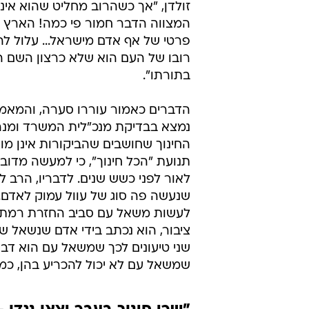
זולדן, "אך כשהרוב מחליט שהוא אינו
המצווה הדבר חמור פי כמה! הארץ א
פרטי של אף אדם מישראל... עלול לה
רובו של העם הוא שלא כרצון השם ה
בתורתו".
הדברים כאמור עוררו סערה, והמאמר
נמצא בבדיקת מנכ"לית המשרד ומנהל 
החינוך שחושבים שהביקורות אינן מוצ
תנועת "הכל חינוך", כי למעשה מדו
לאור לפני כשש שנים. לדבריו, הרב לא
שנעשה פה סוג של עוול עמוק לאדם
לעשות משאל עם סביב החזרת רמת הג
ציבור, הוא נכתב בידי אדם שנשאל 
שני טיעונים לכך שמשאל עם הוא דבר
שמשאל עם לא יכול להכריע בהן, כמו 