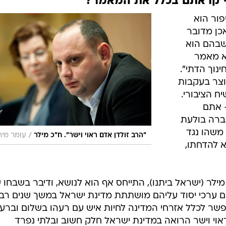
ו - קראתם בכלל את המאמר?"
פור הוא
אכן מדובר
שבהם הוא
א מאמר
וך הדתי".
נוצר בעקבות
 הציבורי.
- אתם
ברה בולעת
 משהו נגד
/
"הרב זולדן אדם ראוי וישר". ח"כ מילר
עומר מירו
 להדחתו,
מילר (ישראל ביתנו), התייחס אף הוא לנושא, ודיבר בשבחו 
נם ערכי יסוד עליהם מושתתת מדינת ישראל במשך שנים רבו
שר לכלל אזרחי המדינה לחיות איש עם רעהו בשלום וברעו
אוי וישר הרואה במדינת ישראל חלק חשוב ובלתי נפרד