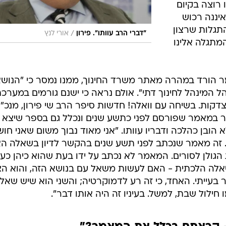
 רוצה בקיום
יננה רכוש
תגלות שרצון
/
"דברי הרב עוותו". פירון
אורי לנץ
מתגלה אלינו
 הורד במהרה מאתר משרד החינוך, ממנו נמסר כי "הנוש
המינהל לחינוך דתי". אולם נראה כי ישנם גורמים במערכ
דקות. בשיחה עם וואלה! חדשות סיפר הרב שי פירון, מנכ"
בר במאמר שפורסם לפני כתשע שנים ונכלל גם בספר שיצא
 הובן כהלכה ודבריו עוותו. "אני מאוד נבוך משום שאני חו
. זה מאמר שנכתב לפני תשע שנים בהקשר לדיון בשאלה ה
ולן לסורים. המאמר לא נכתב על ידו בעת שהוא כיהן כעו
שאלה הלכתית - האם לעשות משאל עם בנושא הזה, והוא הצ
 בעייתי. האחד, כי זה רע לדמוקרטיה; והשני הוא שיש שאל
חילול שבת, למשל. בעיניו זה היה אותו דבר".