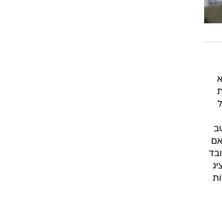
א
ת
ל
שב
אם
בד
יג
ות