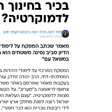
בכיר בחינוך 
לדמוקרטיה? "
מיכל רשף, 
מיכל רשף, כתבתנו לענייני חינוך 
3.10.2012 / 20:55
מאמר שכתב המפקח על לימודי הי
הדיון סביב נסיגה משטחים הוא חמ
במשאל עם"
המפקח המרכזי על לימודי היהדות בח
הממלכתי-דתי, הרב יהודה זולדן, עו
בעקבות מאמר שפרסם באתר משרד 
ונחשף לראשונה ב"מעריב", על הקשר 
מצוות לדמוקרטיה. "עצם העלאת ה
ישראל רוצה לסגת מחלקי ארץ ישרא
לידי ריבונות נוכרית הוא דבר חמור",