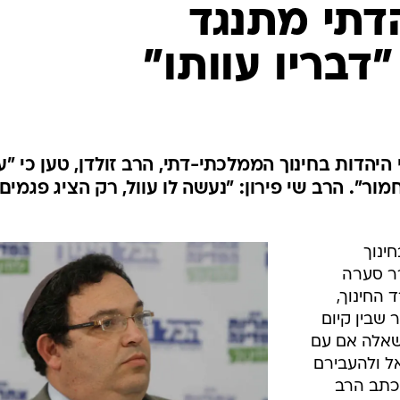
המייל האדום
הדתי מתנגד
דבריו עוותו"
הדות בחינוך הממלכתי-דתי, הרב זולדן, טען כי "
ור". הרב שי פירון: "נעשה לו עוול, רק הציג פגמים
ינוך
רר סערה
החינוך,
שבין קיום
שאלה אם עם
ל ולהעבירם
 כתב הרב