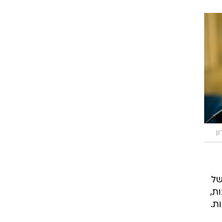
ן
של
ת,
ת.