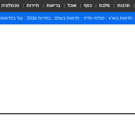
תרבות
סלבס
כסף
אוכל
בריאות
תיירות
טכנולוגיה
חדשות בארץ
פוליטי-מדיני
חדשות בעולם
בחירות 2026
עוד בחדשות
אירועים בארץ
פוליטיקה וממשל
המזרח התיכון
דעות ופרשנויו
חדשות פלילים ומשפט
יחסי חוץ
אירופה
סרי ושלזינגר
חינוך
אמריקה
פרויקטים מיוח
ישראלים בחו"ל
אסיה והפסיפיק
אסור לפספס
בריאות
אפריקה
מדע וסביבה
חברה ורווחה
הנחיות פיקוד 
ארכיון מדורים
זמני כניסת ש
לוח חופשות וח
לוח שנה
חדשות יהדות
חדשות המשפ