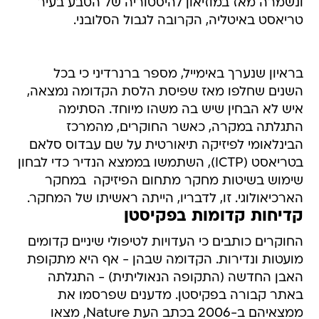
ונשמרה מאז במוזיאון להיסטוריה של הטבע בעיר
טריאסט באיטליה, הקרובה לגבול הסלובני.
בראיון שנערך באימייל, מספר ברנרדיני כי בכל
השנים שחלפו מאז שפיסת הלסת הקדומה נמצאה,
איש לא הבחין שיש בה משהו מיוחד. הסתימה
התגלתה במקרה, כאשר החוקרים, מהמרכז
הבינלאומי לפיזיקה תיאורטית על שם עבדוס סלאם
בטריאסט (ICTP), השתמשו בממצא הנדיר כדי לבחון
שימוש בשיטות מחקר מתחום הפיזיקה  במחקר
הארכיאולוגי. זו, לדבריו, הייתה ראשיתו של המחקר.
קדיחות קדומות בפקיסטן
החוקרים כותבים כי העדויות לטיפולי שיניים קדומים
מועטות ונדירות. הקדומה שבהן - אף היא מתקופת
האבן החדשה (התקופה הנאוליתית) - התגלתה
באתר קבורה בפקיסטן. מדענים שפרסמו את
ממצאיהם ב-2006 בכתב העת Nature, מצאו