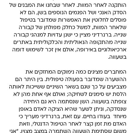
הותקנה לאחר המוות. לאחר שבחנו את המבנים של
הסדק האנכי ושל הפגמים הנוספים בשן, הם לא
פוסלים לחלוטין את האפשרות שמדובר בטיפול
שלאחר המוות, למשל כחלק מפולחן של קבורה
שנייה. ברנרדיני מציין כי ישנן עדויות למנהגי קבורה
שנייה מהתקופה הנאוליתית והכלקוליתית באתרים
ארכיאולוגיים באירופה, אולם אין זכר לשימוש דומה
בשעווה.
המחברים מציגים כמה נימוקים המחזקים את
ההשערה שמדובר בפעולה טיפולית. בין היתר הם
מצביעים על כך שגם בשאר השיניים ששייכות לאותה
הלסת יש סימנים לשחיקה; ואולם אף אחת מהן לא
צופתה בשעווה. השן שנסתמה היא גם היחידה
שנסדקה, וניתן לשער שהיא הציקה לאדם באופן
מיוחד  בעודו בחיים. עם זאת, ברנרדיני מעריך כי
האדם מת זמן קצר לאחר הטיפול הדנטלי, וזאת
משום שסתימת השעווה השתמרה במצב מצוין. "אני