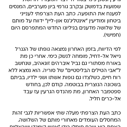
שמועות בדמשק ובקרב גורמי ביון מערביים, המנסים
לפענח את התופעה. כתב העת הצרפתי לענייני
ביטחון ומודיעין "אינטליג'נס און-ליין" ידווח על מותם
של שלושה מדענים בגיליונו החדש המתפרסם היום
(חמישי).
לפי הדיווח, בזמן האחרון נמצאה גופתו של הגנרל
נייאל אל-דחיל, מומחה לנשק כימי. אחרי כן מת
באורח מסתורי גם נביל איברהים זוגאהיב, שנחשב
ל"אבי הטילים הבליסטיים" של סוריה. הוא נמצא ללא
רוח חיים, כשלצדו גם גופות אשתו ושני ילדיו, בביתם
בשכונה הנוצרית בבוטמה. קודם לכן, בחודש
ספטמבר האחרון, מת מהנדס הגרעין עז עבד
אל-כרים חליל.
כתב העת הצרפתי מעלה שתי אפשריות לגבי זהות
המחסלים העומדים מאחורי מותם של השלושה.