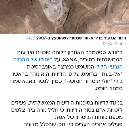
/
הכור הגרעיני בדיר א-זור שבסוריה שהופצץ ב-2007
AP,
DigitalGlobe
בחודש ספטמבר האחרון דיווחה סוכנות הידיעות
הממשלתית בסוריה, SANA, על
חיסולו של מהנדס
הגרעין חליל
, המשמש כמרצה באוניברסיטת
"אל-בעת'" בחומס. על פי הדיווח, הוא נורה בראשו
בידי "חוליית טרור חמושה", סמוך לגשר באבא עמרו
במחוז חומס.
בניגוד לדיווח בסוכנות הידיעות הממשלתית, פעילים
לזכויות אדם בסוריה דיווחו כי חליל נורה בידי צלפים
מטעם כוחות הביטחון של אסד.
פעילים אחרים העריכו כי ייתכן שבכלל מדובר