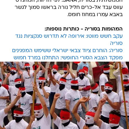
הממשלתית בסוריה, SANA. לפי הדיווח, המהנדס
עווס עבד אל-כרים חליל נורה בראשו סמוך לגשר
באבא עמרו במחוז חומס.
המהומות בסוריה - כותרות נוספות:
עקב חשש מווטו: אירופה לא תדרוש סנקציות נגד
סוריה
סוריה: הוחרם ציוד צבאי ישראלי ששימש המפגינים
מפקד הצבא הסורי החופשי: התחלנו במרד חמוש