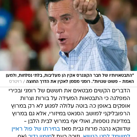
"התבטאויותיו של חבר הקונגרס אקין הן מעליבות, בלתי נסלחות, ולמען
/
האמת - פשוט שגויות". רומני מסמן לאקין את הדרך החוצה
רויטרס
הדברים הקשים מבטאים את חששם של רומני ובכירי
המפלגה כי התבטאות המעידה על בורות וצרות
אופקים באופן כה בוטה עלולה לפגוע לא רק במרוץ
הרפובליקני למושב הסנאט במיזורי, אלא גם במרוץ
במדינות נוספות, ואולי אף במרוץ לבית הלבן -
שדווקא נהנה מרוח גבית מאז
בחירתו של פול ראיין
למועמד לסגן הנשיא
, וזוכה כעת ל
מימון נדיב
(אף