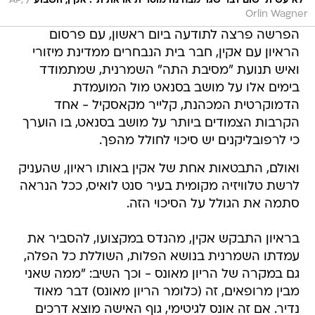
/
"לא עשיתי שום דבר שגוי מבחינה מוסרית או אתית". אקין, השבוע
AP,
Orlin Wagner
הפרשה פרצה לתודעה ביום ראשון, עם פרסום
הראיון עם אקין, חבר בית הנבחרים ממדינת מיזורי
ואיש תנועת "מסיבת התה" השמרנית, שמתמודד
בימים אלו על מושב בסנאט מול המועמדת
הדמוקרטית המכהנת, קלייר מקאסקיל - אחד
הקרבות הצמודים ביותר על מושב בסנאט, בו הוערך
כי לרפובליקנים יש סיכוי לחולל מהפך.
ואולם, התבטאות אחת של אקין באותו ראיון, שהעניק
לרשת טלוויזיה מקומית בעיר סנט לואיס, ככל הנראה
סתמה את הגולל על הסיכוי הזה.
בראיון התבקש אקין, מהנדס במקצועו, להסביר את
עמדתו השמרנית בנושא הפלות, השוללת כל הפלה,
גם במקרה של הריון מאונס - וכך השיב: "ממה שאני
מבין מרופאים, זה (כלומר הריון מאונס) דבר מאוד
נדיר. אם זה אונס לגיטימי, גוף האישה מוצא דרכים