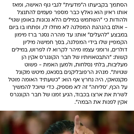
הסתמך בקביעתו ה"מדעית" לגבי גוף האישה, ומאז
אותו ראיון הוא נאלץ כבר מספר פעמים להתנצל
ולהודות כי "השתמש במילים הלא נכונות באופן שגוי"
- אולם בהנהגת המפלגה לא מחלו לו, ופתחו בו ביום
במבצע "להעלים" אותו: עד מהרה נסגר ברז מימון
הקמפיין שלו בידי המפלגה, בסך חמישה מיליון
דולרים, ורומני עצמו מיהר לקרוא לו לפרוש, במילים
קשות: "התבטאויותיו של חבר הקונגרס אקין הן
מעליבות, בלתי נסלחות, ולמען האמת - פשוט
שגויות". מנהיג הרפובליקנים בסנאט, מיטש מקונל
מקנטאקי, היה נחרץ אף הוא: "כשעתיד האומה מוטל
על הכף, 'סליחה" זה לא מספיק. כדי שיוכל להמשיך
לשרת את ארצו בכבוד, הגיע זמנו של חבר הקונגרס
אקין לפנות את הבמה".