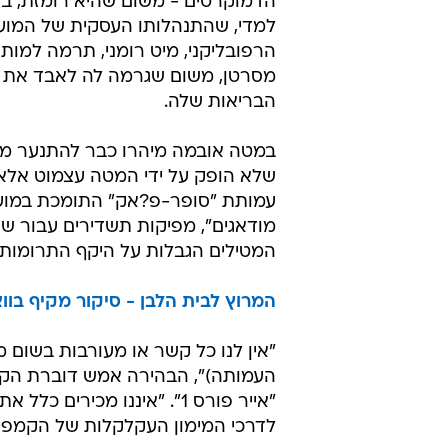
הדמוקרטים - משום שהיא רומזת, ב
למדי, שהתנהלותו העסקית של המוע
הרפובליקני, מיט רומני, תרמה למות
מסרטן, משום שגרמה לה לאבד את ב
הבריאות שלה.
במטה אובמה מיהרו כבר להתנער מ
שלא הופק על ידי המטה עצמוט אלא 
עמותת "סופר-פ?אק" התומכת במועמ
מודאגים", מפיקות תשדירים עבור שני
המטילים הגבלות על היקף התרומות ש
המרוץ לבית הלבן - סיקור מקיף בוו
"אין לנו כל קשר או מעורבות בשום 
העמותה)", הבהירה אמש דוברת הקמפי
"אייר פורס 1". "איננו מכי
לדרכי המימון העקלקלות של הקמפיינ