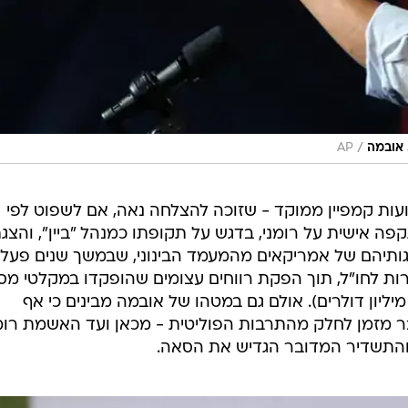
/
 אובמה
AP
ת קמפיין ממוקד - שזוכה להצלחה נאה, אם לשפוט לפי
 אישית על רומני, בדגש על תקופתו כמנהל "ביין", והצגת
תיהם של אמריקאים מהמעמד הבינוני, שבמשך שנים פעל
ות לחו"ל, תוך הפקת רווחים עצומים שהופקדו במקלטי מס
הונו האישי של רומני מוערך ב-250 מיליון דולרים). אולם גם במטהו של אובמה מבינים כי אף
בר מזמן לחלק מהתרבות הפוליטית - מכאן ועד האשמת רומ
והתשדיר המדובר הגדיש את הסאה.