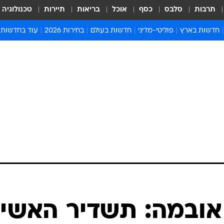
תרבות
סלבס
כסף
אוכל
בריאות
תיירות
טכנולוגיה
חדשות בארץ
פוליטי-מדיני
חדשות בעולם
בחירות 2026
עוד בחדשות
אירועים בארץ
פוליטיקה וממשל
המזרח התיכון
דעות ופרשנויו
חדשות פלילים ומשפט
יחסי חוץ
אירופה
סרי ושלזינגר
חינוך
אמריקה
פרויקטים מיוח
ישראלים בחו"ל
אסיה והפסיפיק
אסור לפספס
בריאות
אפריקה
מדע וסביבה
חברה ורווחה
הנחיות פיקוד 
ארכיון מדורים
זמני כניסת ש
לוח חופשות וח
לוח שנה
חדשות יהדות
אובמה: תשדיר האשי
חדשות המשפ