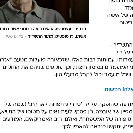
צורה בוטה
מד
ה של אישה
יטוח
הבהיר בעצמו שהוא אינו רואה ברומני אשם במות
/
אשתו. ג'ו סופטיק, מתוך התשדיר
צילום מסך
התשדיר -
על ידי
דותו. עמותות רבות כאלו, שלכאורה פועלות מטעם "אזרח
 המועמדים במימון חיצוני, וכך עוקפים שניהם את החוקים
כל מועמד יכול לקבל מבעלי הון.
אלה! חדשות
מודעה שהופקה על ידי 'סדרי עדיפויות לארה"ב' (שמה של
ין של אובמה, ג'ן פסקי, לעיתונאים על מטוסו של הנשיא,
רים כלל את סיפורה של המשפחה". ואולם, רוב האמריקאים, המודעים
ים, יתקשו כנראה להאמין לכך.