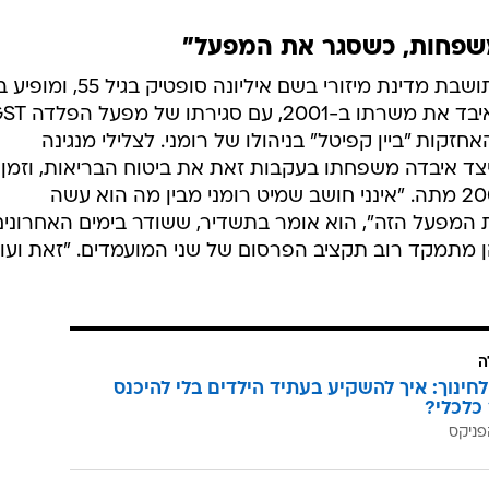
משפחות, כשסגר את המפעל"
התשדיר המדובר עוסק במותה של תושבת מדינת מיזורי בשם איליונה סופטיק בגיל 55, 
בעלה, ג'ו סופטיק בן ה-62. סופטיק איבד את משרתו ב-2001, עם
זקות "ביין קפיטל" בניהולו של רומני. לצלילי מנגינה
צד איבדה משפחתו בעקבות זאת את ביטוח הבריאות, וזמן
קצר לאחר מכן, אשתו חלתה, וב-2006 מתה. "אינני חושב שמיט רומני מבין מה הוא עשה
המפעל הזה", הוא אומר בתשדיר, ששודר בימים האחרונים
מתמקד רוב תקציב הפרסום של שני המועמדים. "זאת ועוד
ה
לחינוך: איך להשקיע בעתיד הילדים בלי להיכנס
כלכלי?
פניקס