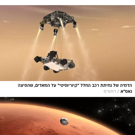
הדמיה של נחיתת רכב החלל "קיוריוסיטי" על המאדים, שהפיצה
/
נאס"א
רויטרס