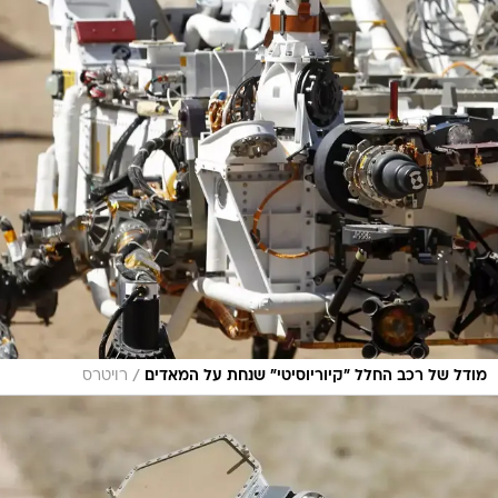
/
מודל של רכב החלל "קיוריוסיטי" שנחת על המאדים
רויטרס