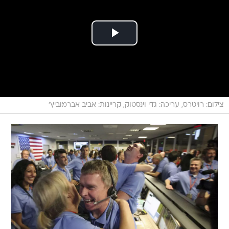
צילום: רויטרס, עריכה: גדי וינסטוק, קריינות: אביב אברמוביץ'