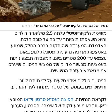
/
הדמיה של גשושית ה"קיוריוסיטי" על פני המאדים
רויטרס
משימת ה"קיוריוסיטי" עלתה 2.5 מיליארד דולרים
והיא השאפתנית ביותר עד כה על כוכב הלכת
האדמדם. המעבדה שהותקנה ברכב החלל, שמונע
באמצעות אנרגיה גרעינית, מסוגלת לנוע באופן
עצמאי עד 200 מטרים ביום. המעבדה תבצע ניתוח
באמצעות מכשור מדויק של ממצאי הניסויים שיערכו
אנשי נאס"א בעזרת הגשושית.
הניסויים כוללים אידוי סלעים על ידי תותח לייזר
וחיפוש מים בעומק של כמטר מתחת לפני הקרקע.
לקראת הנחיתה,
הפיצה נאס"א סרטון וידאו
המובא
כאן, ונקרא "שבע דקות של אימה". הסרטון, הערוך