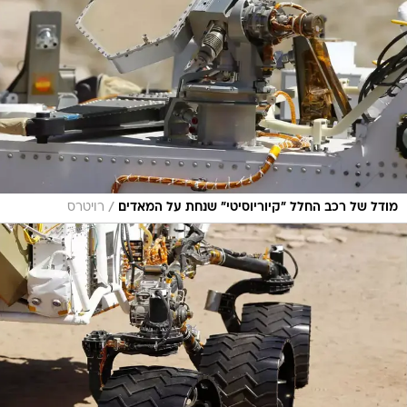
/
מודל של רכב החלל "קיוריוסיטי" שנחת על המאדים
רויטרס