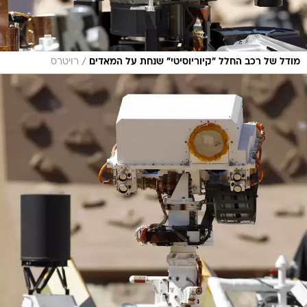
/
מודל של רכב החלל "קיוריוסיטי" שנחת על המאדים
רויטרס