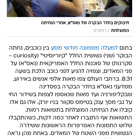
חיבוקים בחדר הבקרה של נאס"א, אחרי הנחיתה
/
המוצלחת
רויטרס
בתום
למעלה משמונה חודשי מסע
בין כוכבים, נחתה
הבוקר (שני) גשושית החלל "קיוריוסיטי" (curiosity -
סקרנות) של סוכנות החלל האמריקאית (נאס"א) על
פני המאדים, וצפויה להגיע לפני כוכב הלכת בשעה
8:31. ברחבי העולם צפו מאות אלפי אנשים באירוע,
ממדעני נאס"א בחדר הבקרה בפסדינה
שבקליפורניה ועד מאות שנאספו לצפות בשידור החי
על גבי מסך ענק בטיימס סקוור בניו יורק. אלו גם אלו
קיבלו את הנחיתה המוצלחת בתשואות רמות.
התשואות אף התגברו לאחר כמה דקות, כשהתקבלו
שלוש התמונות האפרפרות הראשונות ששידרה
הגשושית מפני השטח של המאדים. באחת מהן נראה