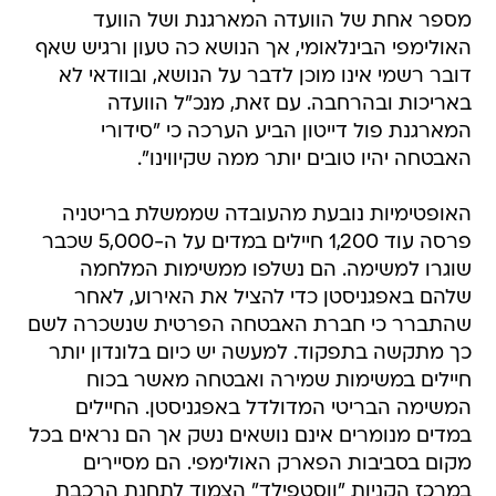
מספר אחת של הוועדה המארגנת ושל הוועד
האולימפי הבינלאומי, אך הנושא כה טעון ורגיש שאף
דובר רשמי אינו מוכן לדבר על הנושא, ובוודאי לא
באריכות ובהרחבה. עם זאת, מנכ"ל הוועדה
המארגנת פול דייטון הביע הערכה כי "סידורי
האבטחה יהיו טובים יותר ממה שקיווינו".
האופטימיות נובעת מהעובדה שממשלת בריטניה
פרסה עוד 1,200 חיילים במדים על ה-5,000 שכבר
שוגרו למשימה. הם נשלפו ממשימות המלחמה
שלהם באפגניסטן כדי להציל את האירוע, לאחר
שהתברר כי חברת האבטחה הפרטית שנשכרה לשם
כך מתקשה בתפקוד. למעשה יש כיום בלונדון יותר
חיילים במשימות שמירה ואבטחה מאשר בכוח
המשימה הבריטי המדולדל באפגניסטן. החיילים
במדים מנומרים אינם נושאים נשק אך הם נראים בכל
מקום בסביבות הפארק האולימפי. הם מסיירים
במרכז הקניות "ווסטפילד" הצמוד לתחנת הרכבת