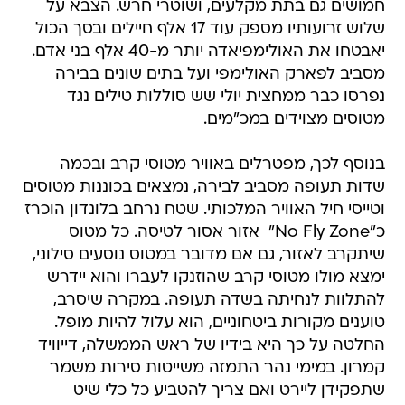
חמושים גם בתת מקלעים, ושוטרי חרש. הצבא על
שלוש זרועותיו מספק עוד 17 אלף חיילים ובסך הכול
יאבטחו את האולימפיאדה יותר מ-40 אלף בני אדם.
מסביב לפארק האולימפי ועל בתים שונים בבירה
נפרסו כבר ממחצית יולי שש סוללות טילים נגד
מטוסים מצוידים במכ"מים.
בנוסף לכך, מפטרלים באוויר מטוסי קרב ובכמה
שדות תעופה מסביב לבירה, נמצאים בכוננות מטוסים
וטייסי חיל האוויר המלכותי. שטח נרחב בלונדון הוכרז
כ"No Fly Zone"  אזור אסור לטיסה. כל מטוס
שיתקרב לאזור, גם אם מדובר במטוס נוסעים סילוני,
ימצא מולו מטוסי קרב שהוזנקו לעברו והוא יידרש
להתלוות לנחיתה בשדה תעופה. במקרה שיסרב,
טוענים מקורות ביטחוניים, הוא עלול להיות מופל.
החלטה על כך היא בידיו של ראש הממשלה, דייוויד
קמרון. במימי נהר התמזה משייטות סירות משמר
שתפקידן ליירט ואם צריך להטביע כל כלי שיט