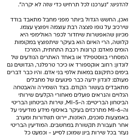
להדגיש: "נערכנו לכל תרחיש כדי שזה לא יקרה".
ואכן, החשש הגדול ביותר מפני מחבל מתאבד בודד
שירכיב על גופו פצצה רבת עוצמה ויפוצץ עצמו.
מכיוון שהאפשרות שיחדור לכפר האולימפי היא
קלושה, הרי האיום הוא בעיקר שיתפוצץ במקומות
הומים מאדם: קרונות רכבת התחתית, המרכז
המסחרי בווסטפילד או באחד האתרים הנודעים של
לונדון: רחוב אוקספורד או כיכר טרפלגר, הגדושים גם
בימים כתיקונם במאות אלפי בני אדם. והיו כבר דברים
מעולם: לונדון ידעה כבר פיגועים של מחבלים
מתאבדים בעשור הקודם. בצד השמירה והאבטחה
הגלויים והנראים פועלים מאחורי הקלעים שירותי
הביטחון הבריטיים: ה-MI-5, שירות הביטחון הבריטי
וה-MI-6 מתרכזים בעיקר באיסוף מידע מודיעיני על
באמצעות סוכנים, האזנות, יירוט תשדורות ומערב
אחר תעבורת תקשורת במחשבים. המודיעין הבריטי
נעזר בכל שירות ביון שמוכן לסייע - וכמעט כל