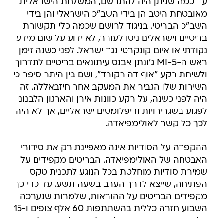
עד כמה שניתן היה להתרשם, המשלחת הישראלית
מאובטחת היטב הן בידי השב"כ הישראלי והן בידי
השב"כ הבריטי. בניגוד לרושם שכמה כלי תקשורת
בריטיים וישראלים ניסו לעורר, לא ידוע על שום מידע
נקודתי או איום קונקרטי נגד ישראל. לפני כשנה זימן
ראש ה-MI-5 ג'ונתן אבנס עיתונאים בריטיים לתדרוך
ולשיחת רקע "אוף דה רקורד", ושם בין היתר סיפר כי
השירות שלו הגביר את המעקב אחר חיזבאללה. זה
היה לפני כשנה, על רקע כוונות אירן והארגון הלבנוני
לפגוע בשגרירויות ודיפלומטים ישראליים, אך לא היה
לכך כל קשר לאולימפיאדה.
ההקפדה על הסודיות אינה מאפיינת רק את סידורי
האבטחה של האולימפיאדה. הבריטים מקפידים על
שמירת סודיות מוחלטת בכל הנוגע לתכנית טקס
הפתיחה, שייצא לדרך הערב בשעה תשע. עד כדי כך
מקפידים הבריטים על ההוראות, שלמרות שנערכה
השבוע חזרה כללית בהשתתפות 60 אלף צופים ו-15