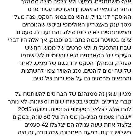
אלף משתתפים, כמעט ולא דלפה מילה ממהלך
החזרה. במאי התיאטרון והסרטים עטור פרס
האוסקר דני בוייל, שהוא גם במאי הטקס, פנה מעל
מסך ענק באצטדיון האולימפי וביקש שהנוכחים
והמשתתפים לא ידליפו מילה. והם נענו לו. מעטים
צייצו בטוויטר וכמה כתבו בפייסבוק, אך אלה היו דברי
שבח והתפעלות ולא פרטים של ממש. החשש
העיקרי של המארגנים הוא שהשמיים לא ישתפו
פעולה, ובמהלך הטקס ירד גשם של ממש. לאחר
שלושה ימים לוהטים, מזג האוויר צפוי להשתנות
והחזאים מרמזים גם על אפשרות של גשם.
מכיוון שאין זה ממנהגם של הבריטים להשתטח על
קברי צדיקים ולבקש בקשות שונות ומשונות, לא נותר
להם אלא לצלצל בפעמוני הכנסיות. בשעה 20:15
יישברו פעמוני הביג-בן מסורת של 60 שנה; במקום
צלצול אחת שעה עגולה הם יצלצלו 42 פעמים
בשלוש דקות. בפעם האחרונה שזה קרה, זה היה