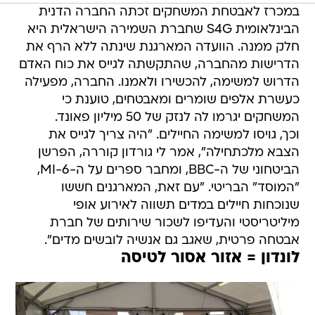
במכרז לאבטחת המשחקים זכתה החברה הדנית
הבינלאומית S4G שחברת השמירה הישראלית היא
חלק ממנה. הוועדה המארגנת שינתה ללא הרף את
הדרישות מהחברה, שהתקשתה לגייס את כוח האדם
הדרוש למשימה, להכשירו ולאמנו. החברה, מפעילה
כעשרת אלפים שומרים ומאבטחים, טוענת כי
המשחקים יגרמו לה לנזק של 50 מיליון פאונד.
וכך, גויסו למשימה החיילים. "היה צריך לגייס את
הצבא מלכתחילה", אמר לי גורדון קוררה, הפרשן
הביטחוני של ה-BBC, ומחבר ספרים על ה-MI-6,
"המוסד" הבריטי. "עם זאת, המארגנים חששו
שנוכחות חיילים במדים תשווה לאירוע אופי
מיליטריסטי והעדיפו לשכור שירותים של חברת
אבטחה פרטית, שאגב גם אנשיה לובשים מדים".
לונדון = אזור אסור לטיסה