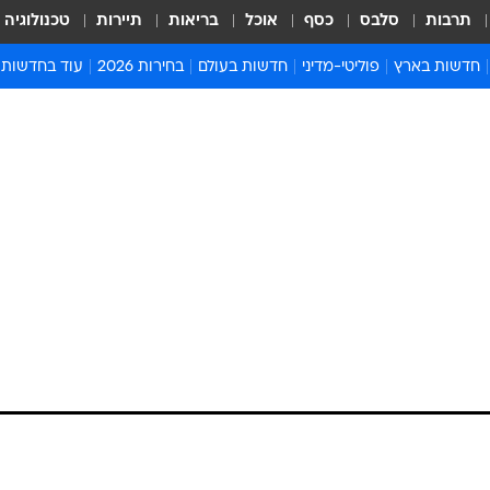
תרבות
סלבס
כסף
אוכל
בריאות
תיירות
טכנולוגיה
חדשות בארץ
פוליטי-מדיני
חדשות בעולם
בחירות 2026
עוד בחדשות
אירועים בארץ
פוליטיקה וממשל
המזרח התיכון
דעות ופרשנויו
חדשות פלילים ומשפט
יחסי חוץ
אירופה
סרי ושלזינגר
חינוך
אמריקה
פרויקטים מיוח
ישראלים בחו"ל
אסיה והפסיפיק
אסור לפספס
בריאות
אפריקה
מדע וסביבה
חברה ורווחה
הנחיות פיקוד 
ארכיון מדורים
זמני כניסת ש
לוח חופשות וח
לוח שנה
חדשות יהדות
חדשות המשפ