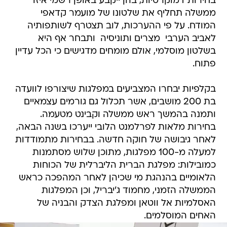
בחירות דמוקרטיות, בהן ייקבע באופן רשמי איזו
ממשלה תחליף את שלטונו של מועמר קדאפי
המודח. על פי ההערכות, לוב תצטרף לשותפותיה
לאביב הערבי  מצרים ותוניסיה  ותבחר אף היא
בשלטון מוסלמי, אולם מומחים מדגישים כי הכל עדיין
פתוח.
בקלפיות יבחרו המצביעים במפלגות שיצורפו לוועדה
בת 200 מושבים, אשר תכלול גם גורמים עצמאיים
ותמנה בהמשך ראש ממשלה וקבינט מטעמה.
בחירות מלאות לפרלמנט הלובי ייערכו בשנה הבאה,
לאחר גיבושה של חוקה חדשה. בבחירות מתמודדות
למעלה מ-100 מפלגות, מתוכן שלוש מסתמנות
כמובילות: מפלגת הברית הליברלית של הכוחות
הלאומיים בהנהגת מי שכיהן לאחר המהפכה כראש
הממשלה הזמני, מחמוד ג'יבריל, וכן המפלגות
האסלמיות אל ווטאן ומפלגת הצדק והבניה של
האחים המוסלמים.