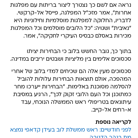
נראה אם לשם כך נצטרך ליצור בריתות עם מפלגות
אחרות", אמר מזכ"ל המפלגה, פייסל אל-קרקשי.
לדבריו, החלוקה למפלגות מוסלמיות וחילוניות היא
"נאיבית" ושגויה: "כל הלובים מוסלמים וכל המפלגות
מכירות באסלם כבסיס העיקרי לחקיקה", אמר.
בתוך כך, גובר החשש בלוב כי הבחירות יציתו
סכסוכים אלימים בין מליציות ושבטים יריבים במדינה.
סכסוכים מעין אלה הם שכיחים למדי בלוב של אחרי
המהפכה, אולם תוצאות הבחירות עלולות להוביל
להסלמה מסוכנת באלימות. "הבחירות ייערכו מחר
כמתוכנן וכל העם הלובי זקוק לכך", הרגיע במסיבת
עיתונאים בטריפולי ראש הממשלה הנוכחי, עבד
א-רחים אל-קייב.
לקריאה נוספת
לפני חודשיים: ראש ממשלת לוב בעידן קדאפי נמצא
מת בנהר הדנובה