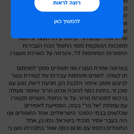
מכחיש בחקירתו את העבירות המיוחסות לו, בהן
קשירת קשר לביצוע פשע, הלבנת הון, נתינת כסף
לטובת ארגון טרור, פעולה ברכוש למטרות טרור
ושיבוש מהלכי משפט.
עם זאת, שופטת בית משפט השלום בראשון לציון,
שרית זמיר, קבעה כי "קיימת עילת מעצר בדמות
מסוכנות הנשקפת מפני החשוד נוכח העבירות
החמורות המיוחסות לו", והורתה על הארכת מעצרו.
בפרשה אחרת נעצרו שני חשודים סמוך למחסום
תרקומיה. לשניים מיוחסות עבירות של קשירת קשר
לביצוע פשע, איסור הלבנת הון, מניעת דיווח, מגע עם
סוכן זר, נתינת כסף לטובת ארגון טרור ואיסור פעולה
ברכוש למטרות טרור. על פי החשד, השניים תקשרו
עם עמותת "אל נור" בעזה, המסייעת לאסירים
שכלואים בבתי הסוהר הישראליים. אחד החשודים אף
היה בעבר אסיר מנהלי בישראל. כמו כן, אחד
החשודים נתפס עם סכום כסף, אשר בחקירתו טען כי