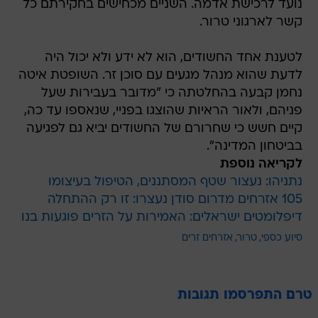
נועד לרכישת אדמה. השניים מכחישים בחקירתם כל
קשר לארגוני טרור.
לטענת אחד החשודים, הוא לא ידע ולא יכול היה
לדעת שהוא מנהל מגעים עם סוכן זר. השופטת איטה
נחמן קבעה בהחלטתה כי "מדובר בעבירות שעל
פניהם, ולאור הראיות שהוצגו בפניי, שנאספו עד כה,
קיים חשש כי שחרורם של החשודים יביא גם לפגיעה
בביטחון המדינה".
לקריאה נוספת
נתניהו: נעצור שטף המסתננים, הטיפול בעיצומו
105 אזרחים מדרום סודן נעצרו: זו רק ההתחלה
דיפלומטים ישראלים: האמירות על הזרים פוגעות בנו
סיוע כספי
טרור
אזרחים זרים
טרם התפרסמו תגובות