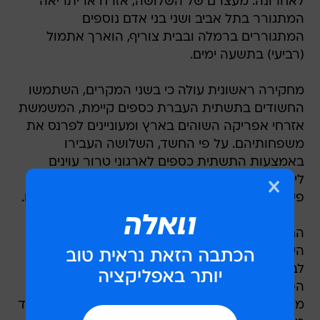
לאחרונה. מעצרם של השלושה, אזרח אריתריאה
המתגורר בתל אביב ושני בני אדם נוספים
המתגוררים ברמלה ובבית צוריף, הוארך אתמול
(רביעי) בתשעה ימים.
מחקירה ראשונית עולה כי בשני המקרים, השתמשו
החשודים בתשתית העברת כספים קיימת, המשמשת
אזרחי אפריקה השוהים בארץ ומעוניינים לפרנס את
משפחותיהם. על פי החשד, השלושה העבירו
באמצעות התשתית כספים לארגוני טרור עוינים
לישראל. החקירה מנוהלת ביחידה הארצית לחקירת
פשיעה חמורה בינלאומית, ורוב פרטיה נותרו חסויים.
החשוד האריתראי נעצר בחשד שהשתמש ברשת
העברת הכספים של אזרחים זרים השוהים בישראל
לבני משפחותיהם, על מנת להעביר כספים לארגון
הפועל בשטחים ואשר הוכר כארגון טרור. המשטרה
מסרבת בשלב זה לחשוף באיזה ארגון מדובר. החשוד