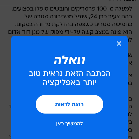
/
למעלה מ-100 פרמדיקים וחובשים טיפלו בפצועים,
בהם צעיר כבן 24, שנפל מטריבונה מגובה של
כחמישה מטרים כשצפה בהדלקת מדורה במקום.
הוא פונה במצב קשה על-ידי מסוק של מגן דוד אדום
לבית החולים רמב"ם.
16 פצועים נוספים נזקקו להמשך טיפול ופונו על-ידי
אמבולנסים לבית החולים זיו בצפת.
צוותים גדולים של מגן דוד אדום ימשיכו לשהות
במקום לאורך היום.
בתוך כך, בשל מדורות ל"ג בעומר זיהום אוויר חריג
הורגש אתמול ברוב חלקי הארץ, כך נמסר מהמשרד
להגנת הסביבה. לדברי המשרד, שיא הזיהום הורגש
בין השעות 23:00 ל-02:00 בלילה. זיהום חריף
במיוחד הורגש בשכונות רוממה ושמואל הנביא
בירושלים, שם נמדד זיהום גבוה פי 2.4 ו-2.3 מהרגיל,