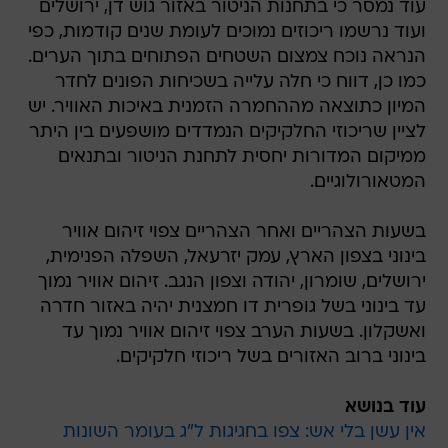
עוד נמסר כי בתחנות הניטור באזור גוש דן, ירושלים
ועוד נרשמו ריכוזים נמוכים לעומת שנים קודמות, כפי
הנראה נוכח צמצום השטחים הפתוחים בתוך הערים.
כמו כן, דווח כי חלה עלייה בשכיחות הפונים לחדר
המיון כתוצאה מההחמרה הזמנית באיכות האוויר. יש
לציין שריכוזי החלקיקים הנמדדים מושפעים בין היתר
ממיקום המדורות יחסית לתחנת הניטור ובתנאים
המטאורולוגיים.
בשעות הצהריים ואחר הצהריים צפוי זיהום אוויר
בינוני בצפון הארץ, עמק יזרעאל, השפלה הפנימית,
ירושלים, שומרון, יהודה וצפון הנגב. זיהום אוויר נמוך
עד בינוני בשל גופרית דו חמצנית יהיה באזור חדרה
ואשקלון. בשעות הערב צפוי זיהום אוויר נמוך עד
בינוני ברוב האזורים בשל ריכוזי חלקיקים.
עוד בנושא
אין עשן בלי אש: צפו בחגיגות ל"ג בעומר השונות