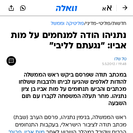
חדשות
/
פוליטי-מדיני
/
פוליטיקה וממשל
נתניהו הודה למנחמים על מות
אביו: "נגעתם לליבי"
טל שלו
5.5.2012 / 19:48
במכתב תודה שפרסם ביקש ראש הממשלה
להודות לאלפים שהגיעו לביתו ולרבבות ששלחו
מכתבים והביעו תנחומים על מות אביו בן ציון
נתניהו. מחר תעלה המשפחה לקברו עם תום
השבעה
ראש הממשלה, בנימין נתניהו, פרסם הערב (שבת)
מכתב תודה לציבור הישראלי, בעקבות התנחומים
הרבים שקיבל במהלך השבוע לאחר
מות אביו, פרופ'