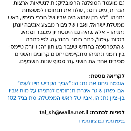
גם מועמד המפלגה הרפובליקנית לנשיאות ארצות
הברית, מיט רומני, שלח את תנחומיו למשפחת
נתניהו. "לא רק שהוא היה אביו של חברי בנימין, ראש
ממשלת ישראל, ואביו של גיבור מבצע אנטבה יונתן
נתניהו - אלא שהיה גם היסטוריון מכובד ומנהיג
בזכות עצמו", כתב רומני בהודעה. לפי כתבה
שהתפרסמה בחודש שעבר בעיתון "הניו יורק טיימס"
בין רומני ונתניהו מתקיימים יחסים קרובים והשניים
מכירים אחד את השני עוד מסוף שנות השבעים.
לקריאה נוספת:
אובמה ניחם את נתניהו: "אביך הקדיש חייו לעמו"
אבו מאזן שיגר איגרת תנחומים לנתניהו על מות אביו
בן-ציון נתניהו, אביו של ראש הממשלה, מת בגיל 102
לפניות לכתבת: tal_sh@walla.net.il
בנימין נתניהו
בן ציון נתניהו