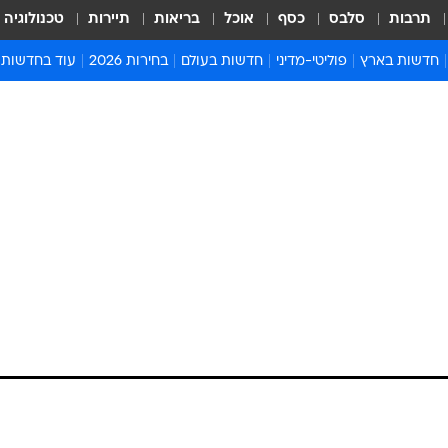
תרבות
סלבס
כסף
אוכל
בריאות
תיירות
טכנולוגיה
חדשות בארץ
פוליטי-מדיני
חדשות בעולם
בחירות 2026
עוד בחדשות
אירועים בארץ
פוליטיקה וממשל
המזרח התיכון
דעות ופרשנויו
חדשות פלילים ומשפט
יחסי חוץ
אירופה
סרי ושלזינגר
חינוך
אמריקה
פרויקטים מיוח
ישראלים בחו"ל
אסיה והפסיפיק
אסור לפספס
בריאות
אפריקה
מדע וסביבה
חברה ורווחה
הנחיות פיקוד 
ארכיון מדורים
זמני כניסת ש
לוח חופשות וח
לוח שנה
חדשות יהדות
חדשות המשפ