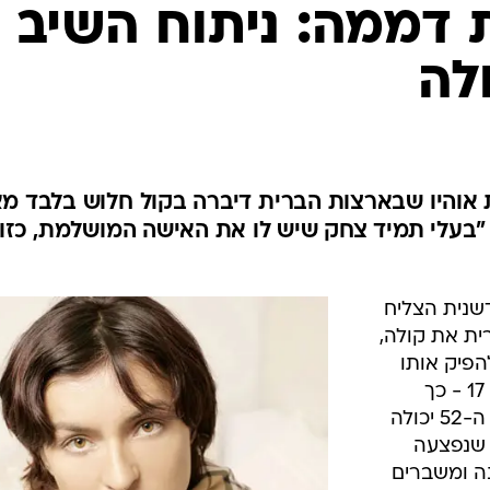
המייל האדום
3 שנות דממה: ניתוח השיב
לה
יאן בת ה-52 ממדינת אוהיו שבארצות הברית דיברה בקול חלוש בלבד מ
אונה הקשה שעברה בגיל 17: "בעלי תמיד צחק שיש לו את האישה המושלמת, כזו
שנית הצליח
ת את קולה,
הפיק אותו
כשנפגעה קשות בתאונת דרכים בגיל 17 - כך
דיווחה רשת FOX. ג'אן כריסטיאן בת ה-52 יכולה
 שנפצעה
ה ומשברים