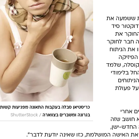
ית ששמעה את
דוקטור סיד
החוקר את
ה חבר לחוקר
ו את הניתוח
הפיזיקה
 קוסלה, שלמד
תי MIT לפני שהחל בלימודי
הניתוחים
על פעולת
כריסטיאן סבלה בעקבות התאונה מפגיעות קשות
ם אחרי
/
בגרונה ומשברים בצווארה
ShutterStock
א חושב שזה
 החדש-ישן,
 את האישה המושלמת, כזו שאינה יודעת לדבר".