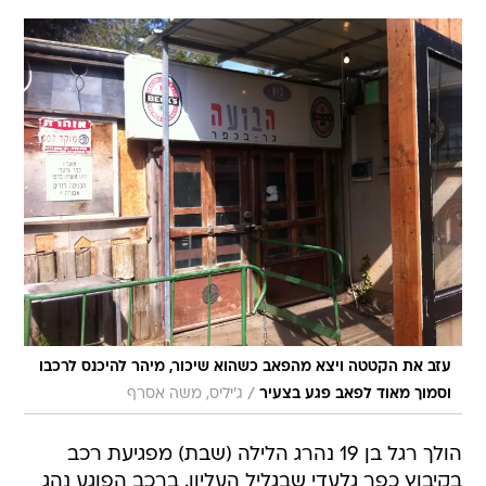
עזב את הקטטה ויצא מהפאב כשהוא שיכור, מיהר להיכנס לרכבו
/
וסמוך מאוד לפאב פגע בצעיר
ג'יליס, משה אסרף
הולך רגל בן 19 נהרג הלילה (שבת) מפגיעת רכב
בקיבוץ כפר גלעדי שבגליל העליון. ברכב הפוגע נהג