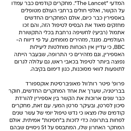
המדעי "The Lancet". מחקרים קודמים כבר עמדו
על הקשר, ואלפי חולים ברחבי העולם מטופלים
באספירין כבר כיום, אולם המחקרים החדשים
מחזקים מאוד את הבסיס לטיפול הזה, והם זכו
אתמול (רביעי) לחשיפה נרחבת בכלי התקשורת
העולמיים. מנגד, מזהירים מומחים, על פי דיווח ה-
BBC, כי עדיין אין הוכחות מוחלטות ליעילות
האספירין, וגם מזהירים כי התרופה, שבעבר הייתה
נפוצה ביותר לטיפול בכאבי ראש, גם עלולה לגרום
לתופעות לוואי מסוכנות, כגון דימום בקיבה.
פרופ' פיטר רות'וול מאוניברסיטת אוקספורד
בבריטניה, שערך את אחד המחקרים החדשים, חוקר
כבר שנים ארוכות את הקשר בין אספירין להורדת
סיכון לסרטן, ובעיקר סרטן המעי. עם זאת, מחקרים
קודמים שלו מצאו כי נדש טיפול יומי של עשר שנים
לפחות בתרופה כדי לזכות ב"חסינות" אמיתית. אולם
המחקר האחרון שלו, המתבסס על 51 ניסויים שבהם