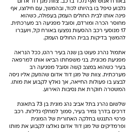
באורח אנוש ואף נלכד ברכב. צוות מגן דוד אדום
גלבוע טיפל בו בהיותו לכוד, ובהמשך, עם חילוצו, אף
פינה אותו לבית החולים העמק בעפולה, כשהוא
מחוסר הכרה ומורדם, וסובל מפגיעה רב מערכתית.
17 מנוסעי רכב ההסעות נפצעו באורח קל, ויועברו
להמשך בדיקות בבית החולים העמק.
אתמול נהרג פעוט בן שנה בעיר רהט, ככל הנראה
מפגיעת מכונית. בני משפחתו הביאו אותו למרפאה
בעיר כשהוא במצב קשה וסובל מפגיעה רב
מערכתית. צוות של מגן דוד אדום שהוזעק אליו ניסה
לבצע בו פעולות החייאה, אך נאלץ לקבוע את מותו.
המשטרה חוקרת את נסיבות האירוע.
שלשום נהרג בתל אביב נהג מונית בן 73 בתאונת
דרכים בדרך נמיר בעיר, סמוך למחלף גלילות. רכב
פרטי התנגש בחלקה האחורית של המונית
ופרמדיקים של מגן דוד אדום נאלצו לקבוע את מותו