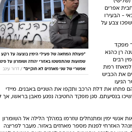
לה (שלישי)
בית אפרים
אי - הבעירו
ושפכו צבע על
בר מפקד
ה רן כהנא
"פעולת המחאה של פעילי הימין בוצעה על רקע
מין רבים
שמועות שהתפשטו באזורי יהודה ושומרון על פינוי
ילה לכביש 55 סמוך למאחז רמת
/
אפשרי של שני מאחזים לא חוקיים"
דרור עינב
ים את הכביש
 הגיעו
ם פתחו את דלת הרכב ותקפו את השניים באבנים. מיידי
שיכו בנסיעתם. סגן מפקד החטיבה נפגע מאבן בראשו, אך ל
ת אנשי ימין ומתנחלים שזרמו במהלך הלילה אל השומרון
מנהל האזרחי לפנות מספר מאחזים באזור. מעבר לפריצה