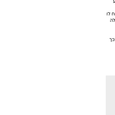
 לו
לה
בכך