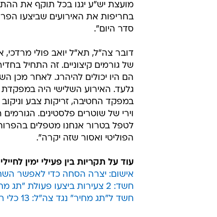
מועצת יש"ע יגנו בכל תוקף את ההתנ
בחריפות את האירועים שביצעו הפרח
סדר היום".
דובר צה"ל, תא"ל יואב פולי מרדכי, 
של גורמים קיצוניים. זה התחיל בחדי
הם היו יכולים להיהרג. לאחר מכן ה
גלעד. האירוע השלישי היה במפקדת ח
במפקד החטיבה, זריקות צבע וניקוב 
וירי של שוטרים פלסטינים. הגורמים
לטפל בטרור אנחנו מטפלים בהפרות ס
הפוליטי ואסור שזה יקרה".
עוד על תקריות בין פעילי ימין לחיילי
אישום: יצרה הסחה כדי לאפשר השח
חשד: 2 צעירות ביצעו פעולת "תג מחיר" בבסיס צבאי
חשד ל"תג מחיר" נגד צה"ל: 13 כלי רכב הושחתו