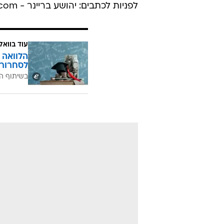
לפניות לכתבים: יהושע בריינר - joshjosh@walla.com, אמיר בוחבוט - amirbohbot@walla.co.il
עוד בוואל
הלוואה 
לסחרור 
בשיתוף ה