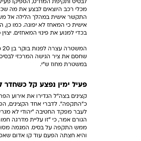
לבסיס ותקיפת המח"ט, הספיקו פעילי
מכלי רכב היוצאים לבצע את מה שכינו "
התקשר אישית במהלך הלילה אל משה
אישית כי המאחז לא יפונה. כמו כן,
בכדי למנוע את פינוי המאחזים. יצוין
המ
שחסם את ציר הגישה המרכזי לבסיס 
במשטרת מחוז ש"י.
פעיל ימין נפצע קל כשחדר ל
קצינים בצה"ל הגדירו את אירוע הפר
כ"התקפה". לדברי אחד הקצינים, הפע
לעבר מפקד החטיבה "יהודי לא מגרש 
הגורם אמר, כי "זו עליית מדרגה חמו
ממש התקפה על בסיס. המגמה מסוכ
והיא חצתה הפעם עוד קו אדום שאסו