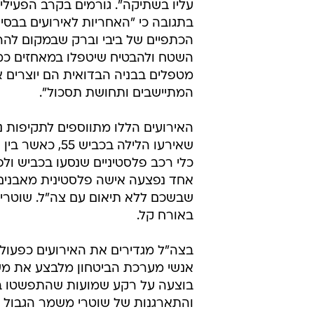
עליו בשתיקה". גורמים בקרב הפעילי
בתגובה כי "האחריות לאירועים בבסי
הכתפיים של ביבי וברק שבמקום להר
השטח ולהבטיח שיטפלו במאחזים כמ
מטפלים בבניה הבדואית הם יוצרים א
המתיישבים ותחושת תסכול".
האירועים הללו מתווספים לתקיפות נ
שאירעו הלילה בכביש 55
כלי רכב פלסטיניים שנסעו בכביש ו
אחד נפצעה אישה פלסטינית מאבנים ש
שבשכם ללא תיאום עם צה"ל. שוטרי
באורח קל.
בצה"ל מגדירים את האירועים כפעולו
אנשי מערכת הביטחון מלבצע את משימ
בוצעה על רקע שמועות שהתפשטו באזו
והתארגנות של שוטרי משמר הגבול ו