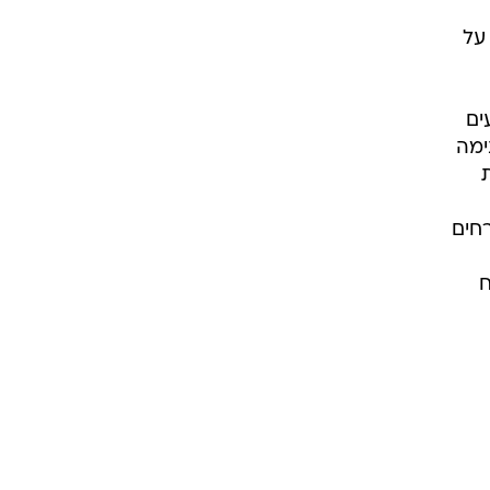
על
ים
ימה
חים
ח