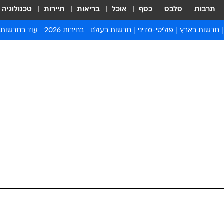
תרבות
סלבס
כסף
אוכל
בריאות
תיירות
טכנולוגיה
חדשות בארץ
פוליטי-מדיני
חדשות בעולם
בחירות 2026
עוד בחדשות
אירועים בארץ
פוליטיקה וממשל
המזרח התיכון
דעות ופרשנויו
חדשות פלילים ומשפט
יחסי חוץ
אירופה
סרי ושלזינגר
חינוך
אמריקה
פרויקטים מיוח
ישראלים בחו"ל
אסיה והפסיפיק
אסור לפספס
בריאות
אפריקה
מדע וסביבה
חברה ורווחה
הנחיות פיקוד 
ארכיון מדורים
זמני כניסת ש
לוח חופשות וח
לוח שנה
חדשות יהדות
חדשות המשפ