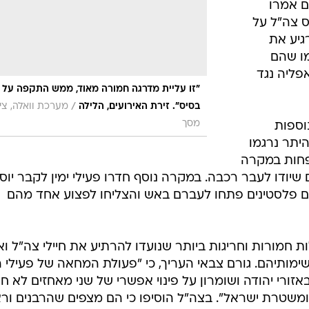
ם אמרו
ס צה"ל על
גיע את
ו שהם
פליה נגד
"זו עליית מדרגה חמורה מאוד, ממש התקפה על
/
בסיס". זירת האירועים, הלילה
מערכת וואלה, צי
מסך
וספות
, כאשר בין היתר נרגמו
לפחות במקרה
יודו לעבר רכבה. במקרה נוסף חדרו פעילי ימין לקבר יוס
ם פלסטינים פתחו לעברם באש והצליחו לפצוע אחד מהם
ת חמורות וחריגות ביותר שנועדו להרתיע את חיילי צה"ל ו
ותיהם. גורם צבאי העריך, כי "פעולת המחאה של פעילי הי
רי יהודה ושומרון על פינוי אפשרי של שני מאחזים לא חו
משטרת ישראל". בצה"ל הוסיפו כי הם מצפים שהרבנים ור