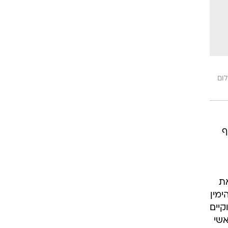
לום
ף
את
מין
קיים
אשי