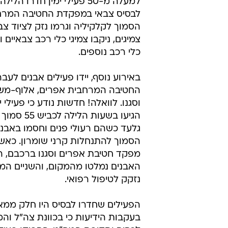
למעלה מ-50 פעילי ימין חדרו הלי
לבסיס צבאי במפקדת החטיבה המרח
הסמוך לקלקיליה וגרמו נזק לציוד צב
צמיגים, ניקבו צמיגי כלי רכב צבאיים 
כלי רכב נוספים.
באירוע נוסף, יידו פעילים אבנים לע
החטיבה המרחבית אפרים, אלוף-משנ
וסגנו. לוואלה! חדשות נודע כי פעילי י
הגיעו בשעות הל
גלעד כשהם רעולי פנים וחסמו באבנ
הסמוך להתנחלות קרני שומרון. כאשר
מפקד חטיבת אפרים וסגנו ברכבם, ה
האבנים נמלטו מהמקום, והשניים המ
נזקק לטיפול רפואי.
הפעילים שחדרו לבסיס היו חלק ממאו
בעקבות הידיעות כי בכוונת צה"ל וה