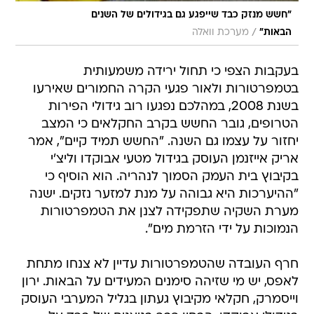
"חשש מנזק כבד שייפגע גם בגידולים של השנים
/
הבאות"
מערכת וואלה
בעקבות הצפי כי תחול ירידה משמעותית
בטמפרטורות ולאור פגעי הקרה החמורים שאירעו
בשנת 2008, במהלכם נפגעו רוב גידולי הפירות
הטרופים, גובר החשש בקרב החקלאים כי המצב
יחזור על עצמו גם השנה. "החשש תמיד קיים", אמר
אריק אייזנמן העוסק בגידול מטעי אבוקדו וליצ'י
בקיבוץ בית העמק הסמוך לנהריה. הוא הוסיף כי
"ההיערכות היא גבוהה על מנת למזער נזקים. ישנה
מערת השקיה שתפקידה לצנן את הטמפרטורות
הנמוכות על ידי הזרמת מים".
חרף העובדה שהטמפרטורות עדיין לא צנחו מתחת
לאפס, יש מי שזיהה סימנים המעידים על הבאות. ירון
וייסמרק, חקלאי מקיבוץ געתון בגליל המערבי העוסק