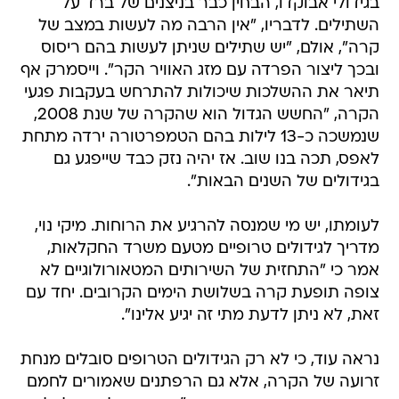
בגידולי אבוקדו, הבחין כבר בניצנים של ברד על
השתילים. לדבריו, "אין הרבה מה לעשות במצב של
קרה", אולם, "יש שתילים שניתן לעשות בהם ריסוס
ובכך ליצור הפרדה עם מזג האוויר הקר". וייסמרק אף
תיאר את ההשלכות שיכולות להתרחש בעקבות פגעי
הקרה, "החשש הגדול הוא שהקרה של שנת 2008,
שנמשכה כ-13 לילות בהם הטמפרטורה ירדה מתחת
לאפס, תכה בנו שוב. אז יהיה נזק כבד שייפגע גם
בגידולים של השנים הבאות".
לעומתו, יש מי שמנסה להרגיע את הרוחות. מיקי נוי,
מדריך לגידולים טרופיים מטעם משרד החקלאות,
אמר כי "התחזית של השירותים המטאורולוגיים לא
צופה תופעת קרה בשלושת הימים הקרובים. יחד עם
זאת, לא ניתן לדעת מתי זה יגיע אלינו".
נראה עוד, כי לא רק הגידולים הטרופים סובלים מנחת
זרועה של הקרה, אלא גם הרפתנים שאמורים לחמם