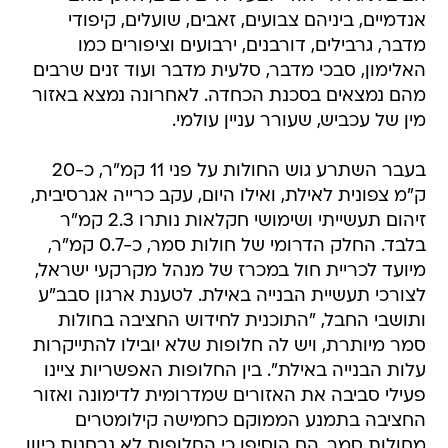
אנדמיים, ביניהם צבועים, זאבים, שועלים, קיפודי
מדבר, גרבילים, דורבנים, ירבועים וציפורים כמו
האלימון, סבכי מדבר, סלעית מדבר ועוד זנים שרבים
מהם נמצאים בסכנת הכחדה. לאחרונה נמצא באזור
מין של עכביש, שעורר עניין עולמי.
בעבר השתרע גוש החולות על פני 11 קמ"ר, כ-20
ק"מ צפונית לאילת, ואילו היום, עקב כרייה אגרסיבית,
זיהום תעשייתי ושימושי חקלאות נותרו 2.3 קמ"ר
בלבד. החלק הדרומי של חולות סמר, כ-0.7 קמ"ר,
מיועד לכריית חול במכרז של מנהל מקרקעי ישראל,
לצורכי תעשיית הבנייה באילת. לטענת ארגון סבב"ע
ותושבי החבל, "התוכנית לחידוש החציבה בחולות
סמר מיותרת, ויש לה חלופות שלא יובילו להתייקרות
עלות הבנייה באילת". בין החלופות האפשריות ציינו
פעילי סביבה את האזורים שמדרומית לדימונה ואזור
החציבה בתמנע הממוקם כחמישה קילומטרים
מחולות סמר. הם הוסיפו כי החלופות לא נבחנות כיוון