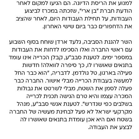
למנוע את הריסת הדיונה. הם הגיעו למקום לאחר
הודעת חברת "בן ארי", שזכתה במכרז לביצוע
העבודות, על תחילת העבודות היום, לאחר שהציב
את הדחפורים כבר ביום שישי האחרון.
השר להגנת הסביבה, גלעד ארדן שוחח בסוף השבוע
עם ראשי החברה ואלו הסכימו לדחות את העבודות
במספר ימים. לטענת סבב"ע, קבלן הכרייה אינו עומד
בתנאים שאושרו לו, כך סיפרה לוואלה! חדשות
פעילה בארגון, טל גולדמן. לדבריה, "הוא כבר החל
למעשה בעבודת הכרייה מבלי אישור. החברה כבר
פעלה לסמן את השטח, מבלי לשרטט את גבולות
המכרה עצמו והיא טרם הגישה תכנית לכרייה
בשלבים כפי שנדרש". לטענת אנשי סבב"ע, מנהל
מקרקעי ישראל לא פעל לבחינת מעשיה של החברה
בשטח ואם היא אכן עומדת בתנאים שאושרו לה
לבצע את העבודה.