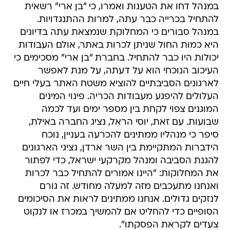
במנהל דחו את הטענות ואמרו, כי "בן ארי" רשאית
להתחיל בכרייה כבר עתה, למרות ההתנגדויות.
במנהל סבורים כי המחלוקת שנמצאת עתה בדיונים
היא כמות החול שניתן לכרות באתר, אולם העבודות
יכולות היו כבר להתחיל. בחברת "בן ארי" מסכימים כי
העיכוב הנוכחי הוא על דעתה, על מנת לאפשר
לארגונים הסביבתיים להוציא משטח האתר בעלי חיים
העלולים להיפגע מעבודות הכריה. פינוי המינים
המוגנים צפוי לקחת בין מספר ימים ועד לכמה
שבועות. עם זאת, יוסי הראל, נציג החברה באילת,
סיפר כי מנהליו ממתינים להכרעה בעניין, נוכח
הידברות המתקיימת בין השר ארדן, נציגי הארגונים
להגנת הסביבה ומנהל מקרקעי ישראל, כדי לפתור
את המחלוקות: "היינו אמורים להתחיל כבר לכרות
ואנחנו מתעכבים מזה למעלה מחודש. זה גורם
לנזקים גדולים. אנחנו ממתינים לראות את הסיכומים
הסופיים כדי להחליט אם להמשיך במכרז או לנקוט
צעדים לקראת הפסקתו".