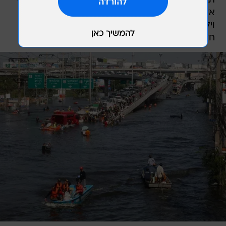
ת'אמאסאט ושימש עד כה מקלט לכמעט 4,000 בני
אדם, הוצף אף הוא במים. דייריו - בהם גם נשים
וילדיהן בני יומם - נאלצו גם הן לנדוד למקום מקלט
חדש במרכז הבירה.