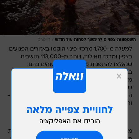
/
השטפונות צפויים להימשך לפחות עוד חודש
רויטרס
למעלה מ-1,700 מרכזי פינוי הוקמו באזורים הפגועים
בצפון ומרכז תאילנד, ויותר מ-113,000 תושבים
שנאלצו להתפנות מבתיהם כבר שוהים בהם.
בבנגקוק, הוסב שדה התעופה הבינלאומי הישן, דון
מואנג, לעיר אוהלים ענקית עבור המפונים - אלא
שהיום (שני) כבר הגיעו מי השטפונות אל נמל
התעופה עצמו - אחד משני הנמלים המרכזיים בעיר -
והרשויות החלו בפינוי המפונים למקלטים אחרים.
מרכז הפינוי הגדול ביותר בעיר, שהוקם באוניברסיטת