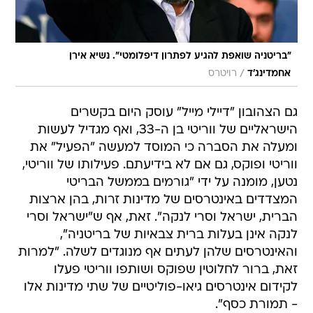
"בריטניה שואפת להגיע לפתרון דיפלומטי". נשיא אירן
/
אחמדינג'ד
רויטרס
גם הצהובון "דיילי מייל" עוסק היום בקשרים
הישראליים של ווריטי בן ה-33, ואף מגדיל לעשות
ומעלה את הסברה כי המוסד למעשה "הפעיל" את
ווריטי ופוקס, גם אם לא בידיעתם. פעילותו של ווריטי,
נטען, מומנה על ידי "גורמים בממשל הבריטי
המצדדים באינטרסים של מדינות זרות, בהן ארצות
הברית, ישראל וסרי לנקה". זאת, אף ש"ישראל וסרי
לנקה אינן בעלות ברית צבאיות של בריטניה",
והאינטרסים שלהן לעתים אף מנוגדים לשלה. "למרות
זאת, ברור לחלוטין שפוקס ושותפו ווריטי פעלו
לקידום אינטרסים גיאו-פוליטיים של שתי מדינות אלו
- תמורת כסף".