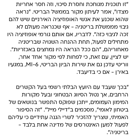
"זו תוכנית מגוחכת וחסרת סיכוי, וזה חסר אחריות
מצדו", אמר לעיתון מקור בממשל הבריטי. "נראה
שהוא שכנע את אנשי האופוזיציה האירניים שיש להם
גיבוי מממשלת בריטניה - אף שכנראה מעולם לא
זכה לגיבוי כזה". לדבריו, אם אותם גורמי אופוזיציה היו
מתחילים לפעול, תחת ההנחה השגויה שבריטניה
מאחוריהם, "הם ככל הנראה היו נמחצים באכזריות".
יש לציין, עם זאת, כי לפחות לפי מקור אחד אחר,
ווריטי עדכן גם את שירות הביון הבריטי, MI-6, במגעיו
באירן - אם כי בדיעבד.
"בכך שעבד עם היועץ הבלתי רשמי בעל הקשרים
הרחבים, אך נטול הסיווג הבטחוני ובעל מקורות
המימון העמומים, ייתכן שפוקס התפשר בנושאים של
ביטחון לאומי", מסכמים ב"דיילי מייל". "זה הסיפור
האמיתי, שצריך להזכיר לשרי הגנה עתידיים כי עליהם
לפעול למען האינטרסים של מדינה אחת בלבד -
בריטניה".