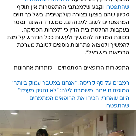
שהתפטרו
וקבע שלמכתבי ההתפטרות אין תוקף
מכיוון שהם בוצעו בצורה קולקטיבית. בשל כך חויבו
המתפטרים לשוב לעבודתם. ממשרד האוצר נמסר
בעקבות החלטת בית הדין כי "למרות הפסיקה,
בכוונת המדינה להמשיך ולעשות ככל הנדרש על מנת
להמשיך ולמצוא פתרונות נוספים לטובת מערכת
הבריאות בישראל".
התפטרות הרופאים המתמחים - כותרות אחרונות
רמב"ם על סף קריסה: "אנחנו במשבר עמוק ביותר"
המומחים אחרי משמרת לילה: "לא נחזיק מעמד"
היום שאחרי: הכירו את הרופאים המתמחים
שהתפטרו