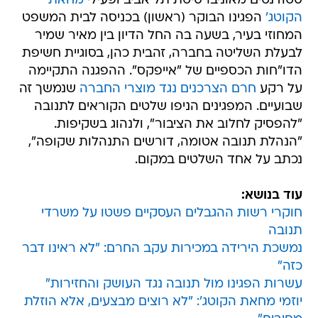
סטודנטים מאוניברסיטת תל אביב ופעילי
מחאת
הקוטג'
הפגינו הבוקר (ראשון) בכניסה לבית המשפט
המחוזי בעיר, בשעה בה החל הדיון בין מאיר שמיר
לבעלת השליטה בחברה, זהבית כהן, בסוגיית חשיפת
הדו"חות הכספיים של "אייפקס". ההפגנה התקיימה
על רקע
חרם הצרכנים נגד מוצרי החברה
שנמשך זה
שבועיים. המפגינים הניפו שלטים הקוראים לתנובה
"להפסיק לחלוב את הציבור", ולנהוג בשקיפות.
"הנהלת תנובה אטומה, דורשים התנהלות שקופה",
נכתב על אחד השלטים במקום.
עוד בנושא:
חוקרי רשות ההגבלים העסקיים פשטו על משרדי
תנובה
נמשכת הירידה במכירות עקב החרם: "לא ראינו דבר
כזה"
עשרות הפגינו מול תנובה נגד העושק והחזירות"
יוזמי מחאת הקוטג': "לא רוצים מבצעים, אלא הוזלת