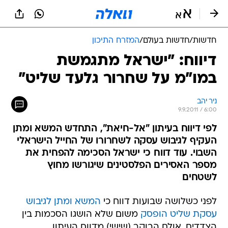
חדשות
/
חדשות בעולם
/
המזרח התיכון
דיווח: "ישראל מתגמשת
במו"מ על שחרור גלעד שליט"
ניר יהב
9.9.2011 / 6:00
לפי דיווח בעיתון "אל-חיאת", התחדש המשא ומתן
העקיף לגיבוש עסקה לשחרורו של החייל הישראלי
השבוי. עוד דווח כי ישראל הסכימה להפחית את
מספר האסירים הפלסטינים שיגורשו מחוץ
לשטחים
לפני כשלושה שבועות דווח כי
המשא ומתן לגיבוש
עסקת שליט הופסק
משום שלא הושגו הסכמות בין
הצדדים, אולם הבוקר (שישי) מדווח העיתון