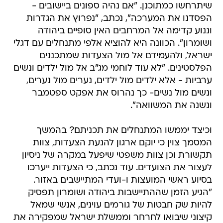
שיתרחשו כמתוכנן. "אם נהיה ספונים ביישובים -
הפסדנו את המערכה", נכתב, "נפרוץ את הגדרות
וננוע קדימה אל המרחבים האין סופיים ביהודה
ושומרון". הכוונה היא להוציא אלפי מתנחלים עם דגלי
ישראל, ולהעמידם אל מול הצעדות שמתכננים
הפלסטינים. "לא עוד לוחמי מג"ב אל מול ילדים ונשים
ערביות - אלא ילדים מול ילדים, נערים מול נערים,
ונשים מול נשים- כך נהרוס את אפקט ספטמבר
ונשנה את המשוואה".
וכיצד יממשו המתנחלים את תכניתם? בהמשך
המסמך צוין כי יוקם ארגון להנעת הצעדות, צוות
תקשורת וכן צוות משפטי שיפעל במקרה של ניסיון
לעצור את הצועדים. עוד נכתב, כי הצעדות ייערכו
בסיוע ראשי המועצות ו-ועדי המתיישבים באזור.
"הגיע הזמן שההתיישבות ביהודה ושומרון תפסיק
להיות שק חבטות של גורמים עוינים, אנשי שמאל
קיצוני שיבואו לחרחר וממשלת ישראל שמפקירה את