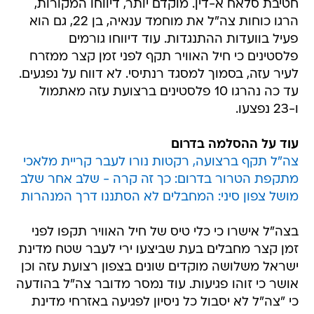
חטיבת סלאח א-דין. מוקדם יותר, דיווחו המקורות,
הרגו כוחות צה"ל את מוחמד ענאיה, בן 22, גם הוא
פעיל בוועדות ההתנגדות. עוד דיווחו גורמים
פלסטינים כי חיל האוויר תקף לפני זמן קצר ממזרח
לעיר עזה, בסמוך למסגד רנתיסי. לא דווח על נפגעים.
עד כה נהרגו 10 פלסטינים ברצועת עזה מאתמול
ו-23 נפצעו.
עוד על ההסלמה בדרום
צה"ל תקף ברצועה, רקטות נורו לעבר קריית מלאכי
מתקפת הטרור בדרום: כך זה קרה - שלב אחר שלב
מושל צפון סיני: המחבלים לא הסתננו דרך המנהרות
בצה"ל אישרו כי כלי טיס של חיל האוויר תקפו לפני
זמן קצר מחבלים בעת שביצעו ירי לעבר שטח מדינת
ישראל משלושה מוקדים שונים בצפון רצועת עזה וכן
אושר כי זוהו פגיעות. עוד נמסר מדובר צה"ל בהודעה
כי "צה"ל לא יסבול כל ניסיון לפגיעה באזרחי מדינת