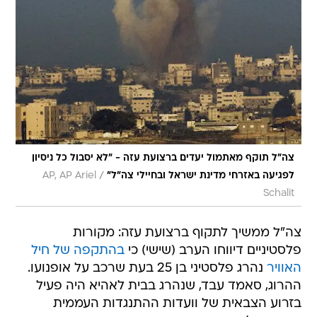
צה"ל תוקף מאתמול יעדים ברצועת עזה - "לא יסבול כל ניסיון
/
לפגיעה באזרחי מדינת ישראל ובחיילי צה"ל"
AP, AP Ariel
Schalit
צה"ל ממשיך לתקוף ברצועת עזה: מקורות
פלסטיניים דיווחו הערב (שישי) כי
בהתקפה של חיל
האוויר
נהרג פלסטיני בן 25 בעת שרכב על אופנועו.
ההרוג, סאמד עבד, שנהרג בבית לאהיא היה פעיל
בזרוע הצבאית של וועדות ההתנגדות העממית 