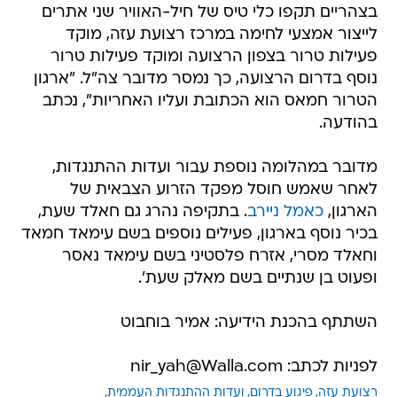
בצהריים תקפו כלי טיס של חיל-האוויר שני אתרים
לייצור אמצעי לחימה במרכז רצועת עזה, מוקד
פעילות טרור בצפון הרצועה ומוקד פעילות טרור
נוסף בדרום הרצועה, כך נמסר מדובר צה"ל. "ארגון
הטרור חמאס הוא הכתובת ועליו האחריות", נכתב
בהודעה.
מדובר במהלומה נוספת עבור ועדות ההתנגדות,
לאחר שאמש חוסל מפקד הזרוע הצבאית של
הארגון,
כאמל ניירב
. בתקיפה נהרג גם חאלד שעת,
בכיר נוסף בארגון, פעילים נוספים בשם עימאד חמאד
וחאלד מסרי, אזרח פלסטיני בשם עימאד נאסר
ופעוט בן שנתיים בשם מאלק שעת'.
השתתף בהכנת הידיעה: אמיר בוחבוט
לפניות לכתב: nir_yah@Walla.com
רצועת עזה
פיגוע בדרום
ועדות ההתנגדות העממית