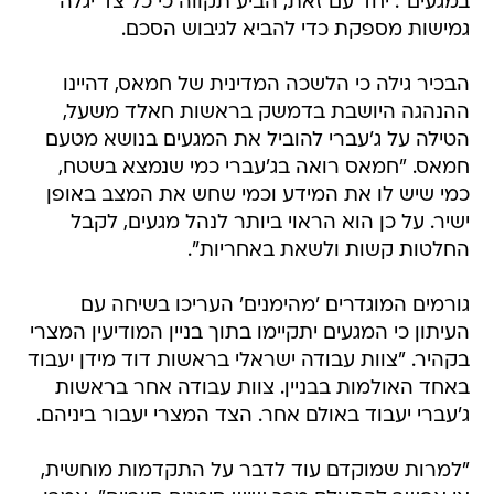
במגעים". יחד עם זאת, הביע תקווה כי כל צד יגלה
גמישות מספקת כדי להביא לגיבוש הסכם.
הבכיר גילה כי הלשכה המדינית של חמאס, דהיינו
ההנהגה היושבת בדמשק בראשות חאלד משעל,
הטילה על ג'עברי להוביל את המגעים בנושא מטעם
חמאס. "חמאס רואה בג'עברי כמי שנמצא בשטח,
כמי שיש לו את המידע וכמי שחש את המצב באופן
ישיר. על כן הוא הראוי ביותר לנהל מגעים, לקבל
החלטות קשות ולשאת באחריות".
גורמים המוגדרים 'מהימנים' העריכו בשיחה עם
העיתון כי המגעים יתקיימו בתוך בניין המודיעין המצרי
בקהיר. "צוות עבודה ישראלי בראשות דוד מידן יעבוד
באחד האולמות בבניין. צוות עבודה אחר בראשות
ג'עברי יעבוד באולם אחר. הצד המצרי יעבור ביניהם.
"למרות שמוקדם עוד לדבר על התקדמות מוחשית,