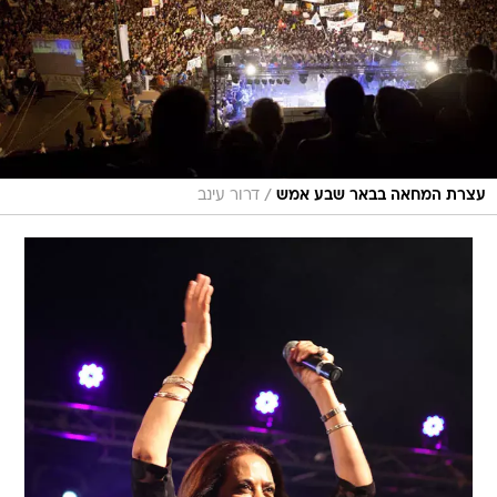
/
עצרת המחאה בבאר שבע אמש
דרור עינב