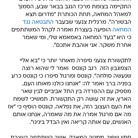
התקיימה בצומת מרכז הנגב בבאר שבע, הסמוך
למאהל המחאה, תחת הכותרת "מדרום תצא
הבשורה". מרגלית צנעני שבעבר
התבטאה נגד
המחאה
הופיעה בעצרת ואמרה לקהל המשתתפים
כי היא "בעד המחאה באמאמא שלי, ומי שאמר
אחרת משקר. אני אוהבת אתכם".
לתקשורת צנעני סיפרה מאוחר יותר כי "בא אליי
הצפונבון הזה  רגב קונטס  ואמר לי שהוא רוצה
שנעשה סולחה". קונטס ומרגול סיפרו כי קונטס כרע
בפניה ברך ואמר לה: "אנחנו כולנו מאותו העם,
מספיק עם ההפרדה בין התל אביביים לבין שאר
הארץ, את זה עושה רק התקשורת. תמשיכי לשמח
את העם העצוב הזה, את נפלאה. קונטס הוסיף כי "אז
מה אם מרגול אמרה את מה שאמרה, אנחנו אותם
האנשים, עם אותה קריאה ואין הבדל בינינו".
סתיו שפיר, ממטה המאבק, אשר השתתפה בעצרת