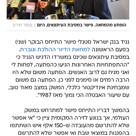
/
הופתע מהמחאה. פישר במסיבת העיתונאים, היום
עומר מירון
נגיד בנק ישראל סטנלי פישר התייחס הבוקר (שני)
בפעם הראשונה
למחאת הדיור ההולכת וגוברת
.
במסיבת עיתונאים שכינס במשרדו הדגיש הנגיד כי
"ההתפתחויות האחרונות הגיעו כהפתעה, לפחות לי
ואני מניח גם לרוב האנשים. הפתעה משום שלא היו
הרבה רמזים או סימנים לפני כן. הפתעה גם משום
שמבחינת אינדיקטור כלכלי, המשק במצב מאוד טוב,
עם שיעור האבטלה הכי נמוך מאז 1987".
בהמשך דבריו התייחס פישר למתרחש במשק
העולמי, אך בנוגע לזירה המקומית ציין כי "אי אפשר
שלא להתרשם מהעובדה ש-150 אלף איש השתתפו
בהפגנות במוצאי שבת ואי אפשר שלא להתרשם